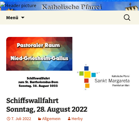
Zum
Suchen
Menü
Inhalt
nach:
springen
Schiffswallfahrt
Sonntag, 28. August 2022
7. Juli 2022
Allgemein
Herby