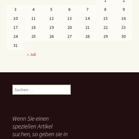
1
2
3
4
5
6
7
8
9
10
11
12
13
14
15
16
17
18
19
20
21
22
23
24
25
26
27
28
29
30
31
« Juli
S
u
c
h
e
Wenn Sie einen
n
speziellen Artikel
n
suchen, so geben sie in
a