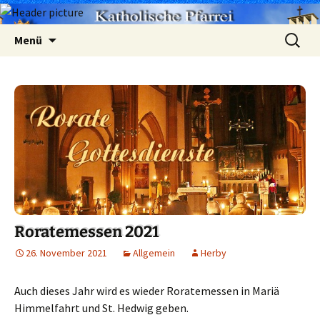
Zum
Suchen
Menü
Inhalt
nach:
springen
Roratemessen 2021
26. November 2021
Allgemein
Herby
Auch dieses Jahr wird es wieder Roratemessen in Mariä
Himmelfahrt und St. Hedwig geben.