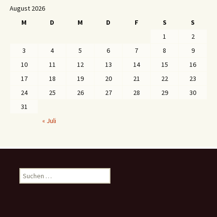
August 2026
M
D
M
D
F
S
S
1
2
3
4
5
6
7
8
9
10
11
12
13
14
15
16
17
18
19
20
21
22
23
24
25
26
27
28
29
30
31
« Juli
S
u
c
h
e