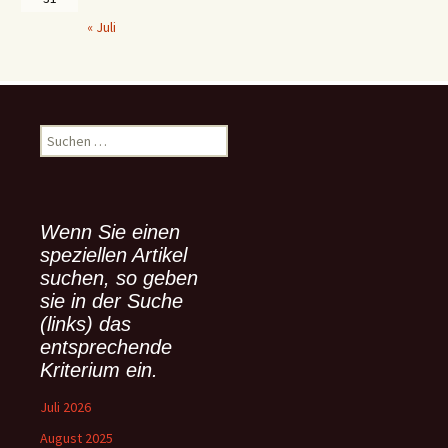
« Juli
S
u
c
h
e
Wenn Sie einen
n
speziellen Artikel
n
suchen, so geben
a
sie in der Suche
c
(links) das
h
:
entsprechende
Kriterium ein.
Juli 2026
August 2025