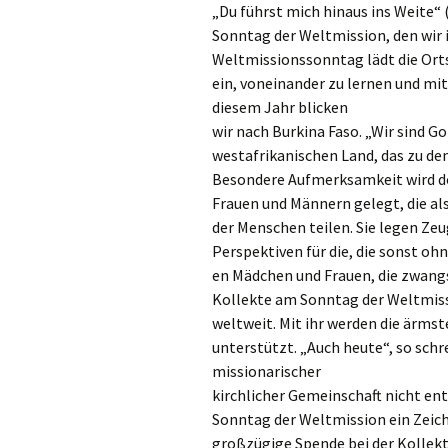
Gemeindehäus
„Du führst mich hinaus ins Weite“ 
Sonntag der Weltmission, den wir 
Vermietungen
Weltmissionssonntag lädt die Orts
ein, voneinander zu lernen und mi
Vorschau
diesem Jahr blicken
wir nach Burkina Faso. „Wir sind Go
Wochenblatt
westafrikanischen Land, das zu de
Besondere Aufmerksamkeit wird do
Zukunftswerks
Frauen und Männern gelegt, die al
Startseite
der Menschen teilen. Sie legen Ze
Perspektiven für die, die sonst oh
en Mädchen und Frauen, die zwang
Kollekte am Sonntag der Weltmissi
weltweit. Mit ihr werden die ärmst
unterstützt. „Auch heute“, so schr
missionarischer
kirchlicher Gemeinschaft nicht en
Sonntag der Weltmission ein Zeich
großzügige Spende bei der Kollekt