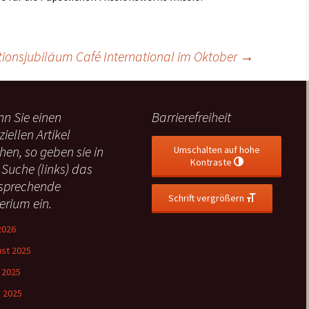
tionsjubiläum
Café International im Oktober
→
n Sie einen
Barrierefreiheit
ziellen Artikel
hen, so geben sie in
Umschalten auf hohe
Kontraste
 Suche (links) das
sprechende
Schrift vergrößern
terium ein.
 2026
st 2025
l 2025
 2025