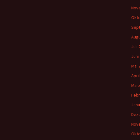
Nov
Okto
Sep
Augu
Juli
Juni
Mai 
Apri
März
Febr
Janu
Dez
Nov
Okto