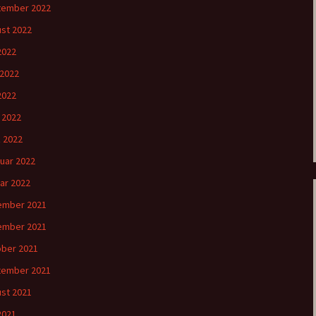
tember 2022
st 2022
 2022
 2022
2022
l 2022
 2022
uar 2022
ar 2022
ember 2021
ember 2021
ber 2021
tember 2021
st 2021
 2021