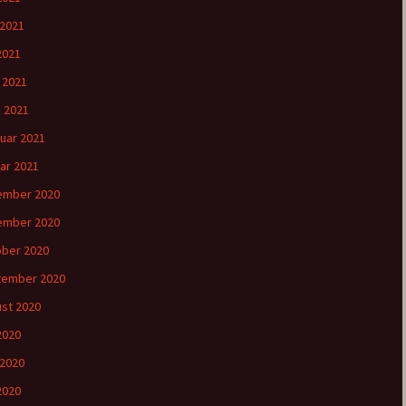
 2021
2021
l 2021
 2021
uar 2021
ar 2021
ember 2020
ember 2020
ber 2020
tember 2020
st 2020
 2020
 2020
2020