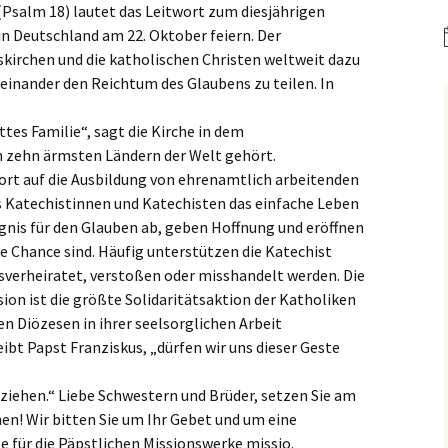
er
Bistum Limburg (ext.
(Psalm 18) lautet das Leitwort zum diesjährigen
Link)
Kirche St. Hedwig
in Deutschland am 22. Oktober feiern. Der
kirchen und die katholischen Christen weltweit dazu
Caritas Frankfurt (ext.
Link)
Das Pfarrhaus
teinander den Reichtum des Glaubens zu teilen. In
Förderverein Caritas (ext.
Unser Josefshaus
ttes Familie“, sagt die Kirche in dem
Link)
n zehn ärmsten Ländern der Welt gehört.
Haus im Haus
rt auf die Ausbildung von ehrenamtlich arbeitenden
Kirchenzeitung Limburg
(St.Hedwig)
tatt –
(ext. Link)
s Katechistinnen und Katechisten das einfache Leben
Kirchenfenster in Mariä
ugnis für den Glauben ab, geben Hoffnung und eröffnen
Jugendkirche Jona (ext.
Himmelfahrt
ne Chance sind. Häufig unterstützen die Katechist
Link)
sverheiratet, verstoßen oder misshandelt werden. Die
Aus dem Archiv
on ist die größte Solidaritätsaktion der Katholiken
Stadtsynodalrat
en Diözesen in ihrer seelsorglichen Arbeit
Wir sind Kirche (ext. Link)
eibt Papst Franziskus, „dürfen wir uns dieser Geste
Vereinsring Griesheim
tziehen.“ Liebe Schwestern und Brüder, setzen Sie am
(ext. Link)
en! Wir bitten Sie um Ihr Gebet und um eine
e für die Päpstlichen Missionswerke missio.