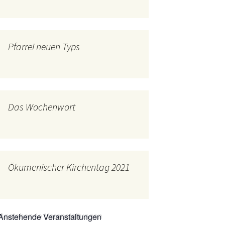
mburg
Messdienerplan
 Gallus (ext. Link)
Pfarrei neuen Typs
uffamilien
ther-trifft-Franziskus
t. Link)
ser Wochenwort
Das Wochenwort
kunftswerkstatt –
Ergebnisse der
artseite
Arbeitsgruppen
(Zukunftswerkstatt)
Ökumenischer Kirchentag 2021
Anstehende Veranstaltungen