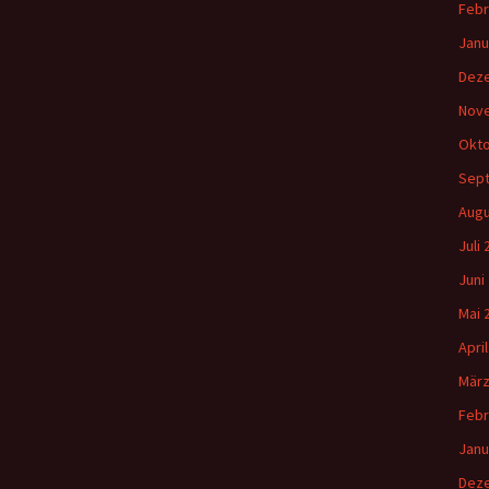
Febr
Janu
Dez
Nov
Okto
Sep
Augu
Juli
Juni
Mai 
Apri
März
Febr
Janu
Dez