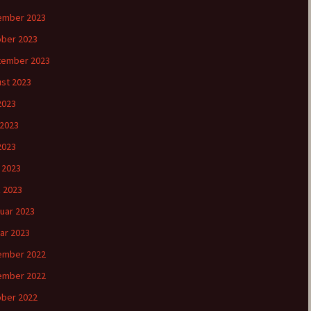
ember 2023
ber 2023
tember 2023
st 2023
 2023
 2023
2023
l 2023
 2023
uar 2023
ar 2023
ember 2022
ember 2022
ber 2022