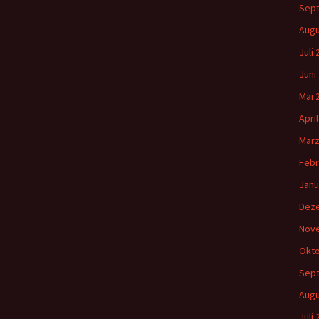
Sep
Augu
Juli
Juni
Mai 
Apri
März
Febr
Janu
Dez
Nov
Okto
Sep
Augu
Juli