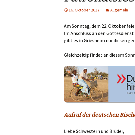
Links
16. Oktober 2017
Allgemein
Messdienerpla
Am Sonntag, dem 22. Oktober feier
Oekum. Kirche
Im Anschluss an den Gottesdienst
gibt es in Griesheim nur diesen g
PGR-Wahl 2019
Gleichzeitig findet an diesem Son
Prävention im 
Limburg
Seelsorglicher
Stadtkirchenf
Stellenaussch
Aufruf der deutschen Bisch
Terminplan
Unsere Kirche
Liebe Schwestern und Brüder,