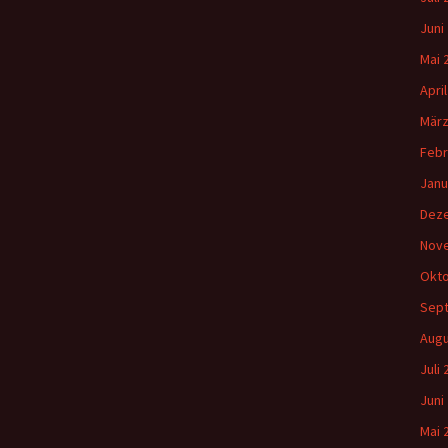
Juni
Mai 
Apri
März
Febr
Janu
Dez
Nov
Okto
Sep
Augu
Juli
Juni
Mai 