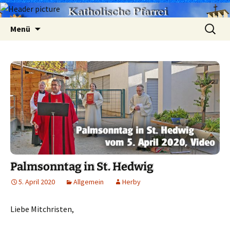
Zum
Suchen
Menü
Inhalt
nach:
springen
Palmsonntag in St. Hedwig
5. April 2020
Allgemein
Herby
Liebe Mitchristen,