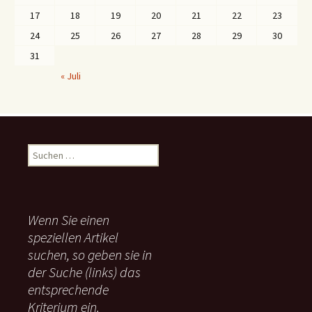
17
18
19
20
21
22
23
24
25
26
27
28
29
30
31
« Juli
S
u
c
h
e
Wenn Sie einen
n
speziellen Artikel
n
suchen, so geben sie in
a
c
der Suche (links) das
h
entsprechende
:
Kriterium ein.