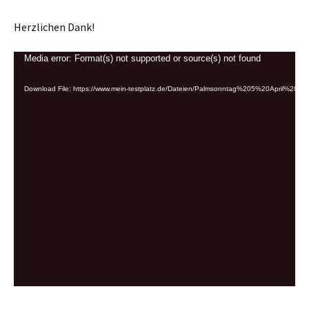
Herzlichen Dank!
Video
Media error: Format(s) not supported or source(s) not found
Player
Download File: https://www.mein-testplatz.de/Dateien/Palmsonntag%205%20April%20