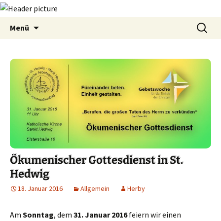
Zum
Suchen
Menü
Inhalt
nach:
springen
Ökumenischer Gottesdienst in St.
Hedwig
18. Januar 2016
Allgemein
Herby
Am
Sonntag
, dem
31. Januar 2016
feiern wir einen