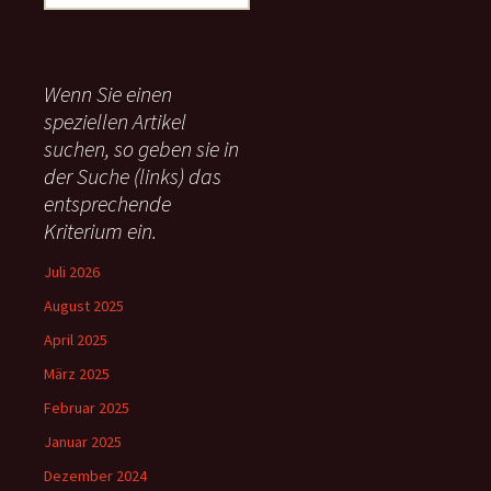
u
c
h
e
Wenn Sie einen
n
speziellen Artikel
n
suchen, so geben sie in
a
c
der Suche (links) das
h
entsprechende
:
Kriterium ein.
Juli 2026
August 2025
April 2025
März 2025
Februar 2025
Januar 2025
Dezember 2024