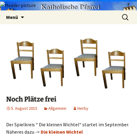
Zum
Suchen
Menü
Inhalt
nach:
springen
Noch Plätze frei
5. August 2015
Allgemein
Herby
Der Spielkreis “ Die kleinen Wichtel“ startet im September.
Näheres dazu ->
Die kleinen Wichtel