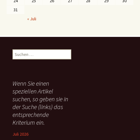
24
25
26
27
28
29
30
31
« Juli
S
u
c
h
e
Wenn Sie einen
n
speziellen Artikel
n
suchen, so geben sie in
a
c
der Suche (links) das
h
entsprechende
:
Kriterium ein.
Juli 2026