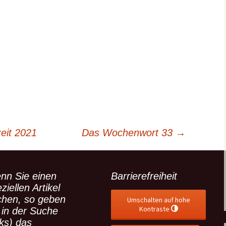
eit 2021
Das Wochenwort 33
→
nn Sie einen
Barrierefreiheit
ziellen Artikel
chen, so geben
Umschalten auf hohe
Kontraste
 in der Suche
nks) das