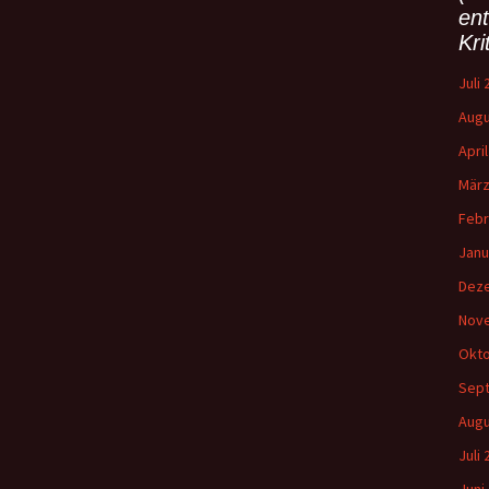
n
en
n
Kri
a
c
Juli
h
Augu
:
Apri
März
Febr
Janu
Dez
Nov
Okto
Sep
Augu
Juli