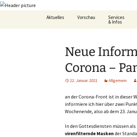
Zum
Aktuelles
Vorschau
Services
Inhalt
& Infos
springen
Oekum. Kirchentag 2021
Barrierefreihei
Neue Inform
Zukunftswerkstatt –
Gemeindeheft
Startseite
St.Hildegard
Corona – Pa
Flüchtlingshilf
22. Januar 2021
Allgemein
Gottesdienstp
Hygienekonze
an der Corona-Front ist in dieser
für das Josefs
informiere ich hier über zwei Punkt
Wochenende, also ab dem 23. Janua
L&K Pläne
In den Gottesdiensten müssen al
Lesung & Evan
virenfilternde Masken
der Standa