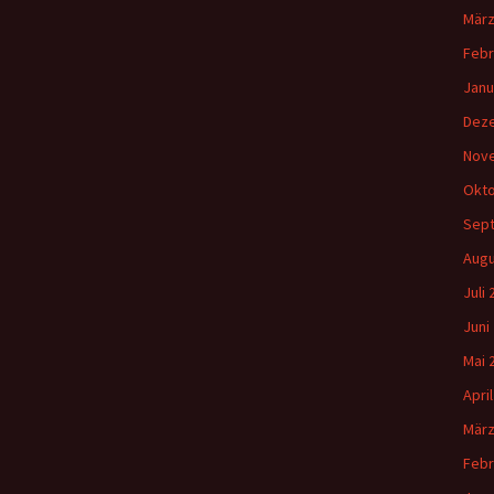
März
Febr
Janu
Dez
Nov
Okto
Sep
Augu
Juli
Juni
Mai 
Apri
März
Febr