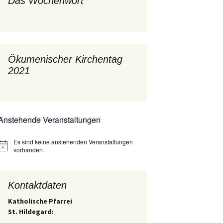
Das Wochenwort
mburg
Messdienerplan
 Gallus (ext. Link)
uffamilien
Ökumenischer Kirchentag
2021
ther-trifft-Franziskus
t. Link)
ser Wochenwort
Anstehende Veranstaltungen
kunftswerkstatt –
Ergebnisse der
artseite
Arbeitsgruppen
(Zukunftswerkstatt)
Es sind keine anstehenden Veranstaltungen
Hinweis
vorhanden.
Kontaktdaten
Katholische Pfarrei
St. Hildegard: