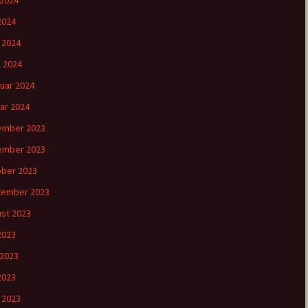
 2024
2024
l 2024
 2024
uar 2024
ar 2024
ember 2023
ember 2023
ber 2023
tember 2023
st 2023
 2023
 2023
2023
l 2023