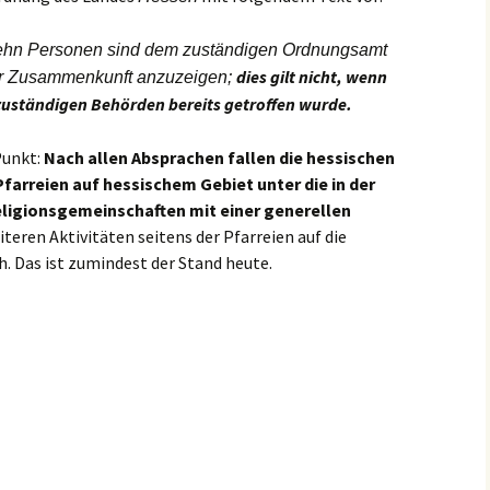
er
Bistum Limburg (ext.
Link)
Kirche St. Hedwig
ehn Personen sind dem zuständigen Ordnungsamt
Caritas Frankfurt (ext.
dies gilt nicht, wenn
er Zusammenkunft anzuzeigen;
Link)
Das Pfarrhaus
 zuständigen Behörden bereits getroffen wurde.
Förderverein Caritas (ext.
Unser Josefshaus
Link)
 Punkt:
Nach allen Absprachen fallen die hessischen
Haus im Haus
farreien auf hessischem Gebiet unter die in der
Kirchenzeitung Limburg
(St.Hedwig)
igionsgemeinschaften mit einer generellen
tatt –
(ext. Link)
eiteren Aktivitäten seitens der Pfarreien auf die
Kirchenfenster in Mariä
. Das ist zumindest der Stand heute.
Jugendkirche Jona (ext.
Himmelfahrt
Link)
Aus dem Archiv
Stadtsynodalrat
Wir sind Kirche (ext. Link)
Vereinsring Griesheim
(ext. Link)