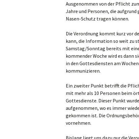
Ausgenommen von der Pflicht zum 
Links
Jahre und Personen, die aufgrund
Messdienerpla
Nasen-Schutz tragen können.
Oekum. Kirche
Die Verordnung kommt kurz vor de
kann, die Information so weit zu 
PGR-Wahl 2019
Samstag/Sonntag bereits mit ein
kommender Woche wird es dann sich
Prävention im 
in den Gottesdiensten am Wochen
Limburg
kommunizieren.
Seelsorglicher
Ein zweiter Punkt betrifft die Pflic
Stadtkirchenf
mit mehr als 10 Personen beim ört
Gottesdienste. Dieser Punkt wurde 
Stellenaussch
aufgenommen, wo es immer wieder
gekommen ist. Die Ordnungsbehörd
Terminplan
vornehmen.
Unsere Kirche
Bislang liegt uns dazu nur die Ve