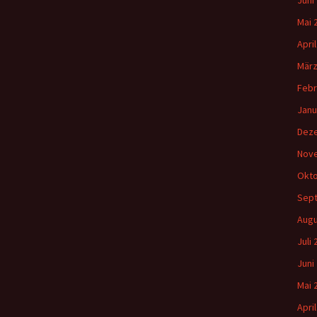
Juni
Mai 
Apri
März
Febr
Janu
Dez
Nov
Okto
Sep
Augu
Juli
Juni
Mai 
Apri