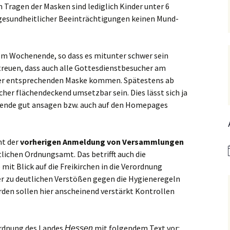
Tragen der Masken sind lediglich Kinder unter 6
Hedwigsforum (ext. Link)
Trauung
Hilfenetz Nied-Griesheim
Li
 gesundheitlicher Beeinträchtigungen keinen Mund-
Ministranten
n
Kath. Kirche Nied (ext.
KAB –
St.
Link)
Arbeitnehmerkirche
Die Robusten
ntag 2021
Ta
m Wochenende, so dass es mitunter schwer sein
Ev. Kirche Griesheim (ext.
Spielkreise /
streuen, dass auch alle Gottesdienstbesucher am
Link)
Eltern-Kind-Gruppe
Seniorenarbeit
PGR – Wahl 2015
Lu
er entsprechenden Maske kommen. Spätestens ab
(ex
St. Gallus (ext. Link)
Tauffamilien
er flächendeckend umsetzbar sein. Dies lässt sich ja
Bistum
ende gut ansagen bzw. auch auf den Homepages
Un
Stadtkirche Frankfurt
Unser Wochenwort
(ext. Link)
 Notruf
Zu
St
ht der
vorherigen Anmeldung von Versammlungen
Haus am Dom (ext. Link)
orum
lichen Ordnungsamt. Das betrifft auch die
mit Blick auf die Freikirchen in die Verordnung
Dompfarrei St.
reibungen
Bartholomäus (ext. Link)
 zu deutlichen Verstößen gegen die Hygieneregeln
en sollen hier anscheinend verstärkt Kontrollen
St. Josef Bornheim (ext.
Link)
n und
Kirche Mariä Himmelfahrt
rordnung des Landes
mit folgendem Text vor:
Hessen