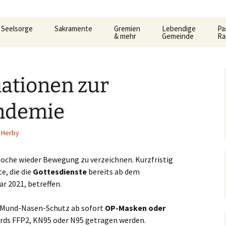
Seelsorge
Sakramente
Gremien
Lebendige
Pa
& mehr
Gemeinde
R
t
Gemeindeleitung
KDG –
Pfarrgemeinderat
Familienkreise
AC
Ho
Datenschutzerkärung
3.
und Formular
Be
ationen zur
Prävention im Bistum
Verwaltungsrat
Frauengemeinschaf
Car
Limburg
Taufe
Al
Pastoralausschuss
Jugend
Lit
So
ndemie
e
Seelsorglicher Notruf
Flüchtlingshilfe – Caritas
Firmung
Firmkurs-Intern
Allgemeine
Kanonenelf
Öff
Er
Herby
lan
Herzlich Ankommen
Sozialberatung
Eucharistie
Firmkurs 2017/2018
Erstkommunion
Kernige
Hi
pt
Flüchtlingshilfe
Flü
 Woche wieder Bewegung zu verzeichnen. Kurzfristig
haus
Bußsakrament
Erstkommunion-Inter
e, die die
Gottesdienste
bereits ab dem
Kirchenmusik
ka
Hedwigsforum
Her
Fr
r 2021, betreffen.
Krankensalbung
Kleinkind- Gottesdi
Hygienekonzept
Pa
s Mund-Nasen-Schutz ab sofort
OP-Masken oder
gelium
Weihe
für das Josefshaus
Lektoren &
rds FFP2, KN95 oder N95 getragen werden.
Kommunionhelfer
Pr