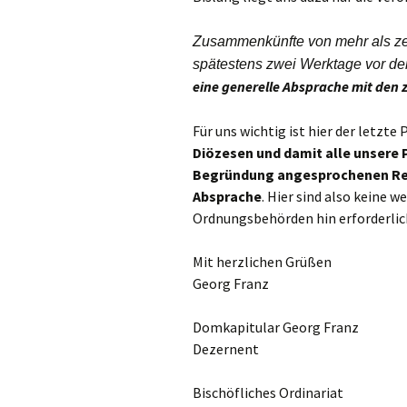
Gemeindehäus
Vermietungen
Zusammenkünfte von mehr als z
spätestens zwei Werktage vor d
Vorschau
eine generelle Absprache mit den
Für uns wichtig ist hier der letzte
Wochenblatt
Diözesen und damit alle unsere P
Begründung angesprochenen Rel
Zukunftswerks
Startseite
Absprache
. Hier sind also keine w
Ordnungsbehörden hin erforderlich
Mit herzlichen Grüßen
Georg Franz
Domkapitular Georg Franz
Dezernent
Bischöfliches Ordinariat