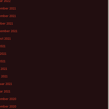
ar 2022
ember 2021
ember 2021
ber 2021
tember 2021
st 2021
 2021
 2021
2021
l 2021
 2021
uar 2021
ar 2021
ember 2020
ember 2020