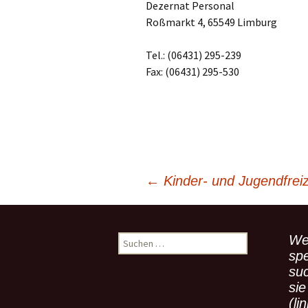
Dezernat Personal
Roßmarkt 4, 65549 Limburg
Tel.: (06431) 295-239
Fax: (06431) 295-530
←
Kinder- und Jugendfreiz
Beitragsnavigation
We
S
u
spe
c
su
h
sie
e
(li