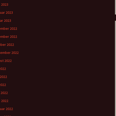
 2023
uar 2023
ar 2023
ember 2022
ember 2022
ber 2022
tember 2022
st 2022
 2022
 2022
2022
l 2022
 2022
uar 2022