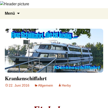
Zum
Suche
Menü
Inhalt
nach:
springen
Krankenschiffahrt
22. Juni 2016
Allgemein
Herby