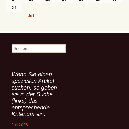
31
« Juli
S
u
c
h
e
Wenn Sie einen
n
speziellen Artikel
n
suchen, so geben
a
sie in der Suche
c
(links) das
h
entsprechende
:
Kriterium ein.
Juli 2026