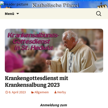
Zum
Suchen
Menü
Inhalt
nach:
springen
Krankengottesdienst mit
Krankensalbung 2023
6. April 2023
Allgemein
Herby
Anmeldung zum