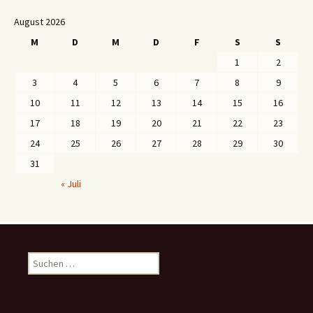
August 2026
M
D
M
D
F
S
S
1
2
3
4
5
6
7
8
9
10
11
12
13
14
15
16
17
18
19
20
21
22
23
24
25
26
27
28
29
30
31
« Juli
S
u
c
h