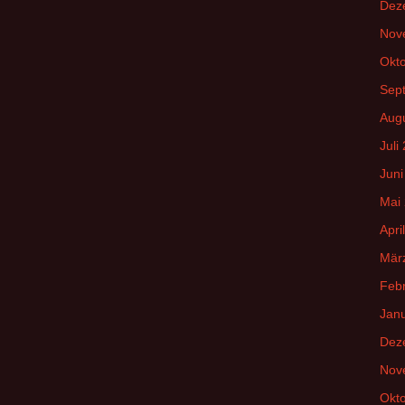
Dez
Nov
Okt
Sep
Aug
Juli
Juni
Mai
Apri
Mär
Feb
Jan
Dez
Nov
Okt