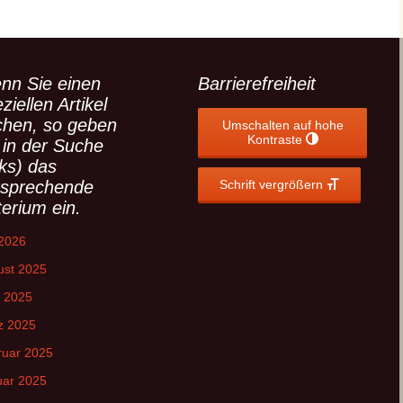
(ext. Link)
nn Sie einen
Barrierefreiheit
ziellen Artikel
chen, so geben
Umschalten auf hohe
Kontraste
 in der Suche
nks) das
tsprechende
Schrift vergrößern
terium ein.
 2026
ust 2025
l 2025
z 2025
ruar 2025
uar 2025