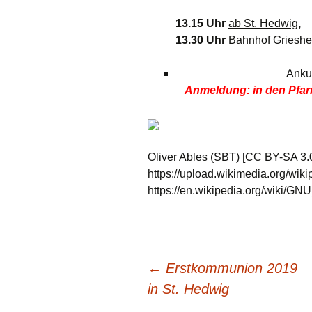
Links
13.15 Uhr
ab St. Hedwig
,
13.30 Uhr
Bahnhof Griesh
Messdienerp
Oekum. Kirc
Ankun
2021
Anmeldung: in den Pfar
PGR-Wahl 2
Prävention i
Limburg
Oliver Ables (SBT) [CC BY-SA 3.0
https://upload.wikimedia.org/wi
Seelsorgliche
https://en.wikipedia.org/wiki/
Stadtkirchen
Stellenaussc
←
Erstkommunion 2019
Terminplan
Beitragsnavigation
in St. Hedwig