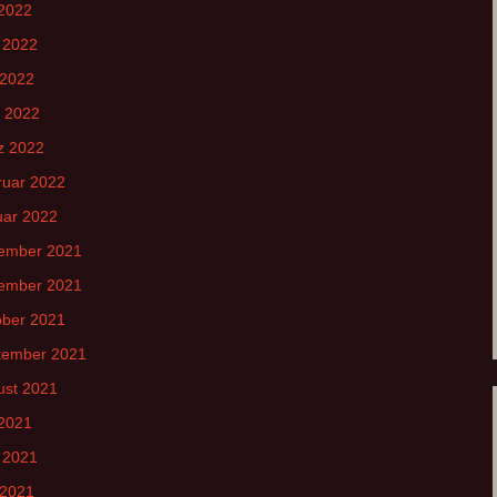
 2022
 2022
 2022
l 2022
z 2022
ruar 2022
uar 2022
ember 2021
ember 2021
ober 2021
tember 2021
ust 2021
 2021
 2021
 2021