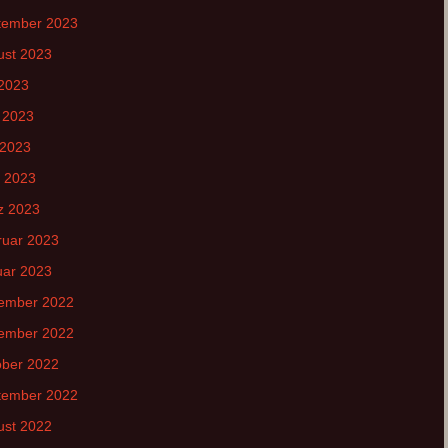
tember 2023
ust 2023
 2023
 2023
 2023
l 2023
z 2023
ruar 2023
uar 2023
ember 2022
ember 2022
ober 2022
tember 2022
ust 2022