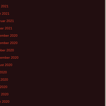
l 2021
z 2021
ruar 2021
uar 2021
ember 2020
ember 2020
ober 2020
tember 2020
ust 2020
 2020
 2020
 2020
l 2020
z 2020