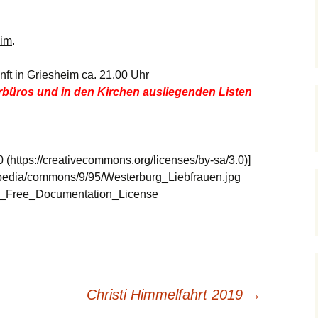
Hedwigsforum (ext.
Trauung
Hilfenetz Nied-
Link)
Griesheim
Ministranten
eim
.
lan
Kath. Kirche Nied (ext.
KAB –
Link)
Arbeitnehmerkirche
Die Robusten
hentag
ft in Griesheim ca. 21.00 Uhr
rbüros und in den Kirchen ausliegenden Listen
Ev. Kirche Griesheim
Spielkreise /
Seniorenarbeit
(ext. Link)
Eltern-Kind-Gruppe
019
PGR – Wahl 2015
Tauffamilien
St. Gallus (ext. Link)
m Bistum
Unser Wochen
 (https://creativecommons.org/licenses/by-sa/3.0)]
Stadtkirche Frankfurt
kipedia/commons/9/95/Westerburg_Liebfrauen.jpg
(ext. Link)
r Notruf
GNU_Free_Documentation_License
Haus am Dom (ext.
forum
Link)
hreibungen
Dompfarrei St.
Bartholomäus (ext. Link)
Christi Himmelfahrt 2019
→
St. Josef Bornheim (ext.
Link)