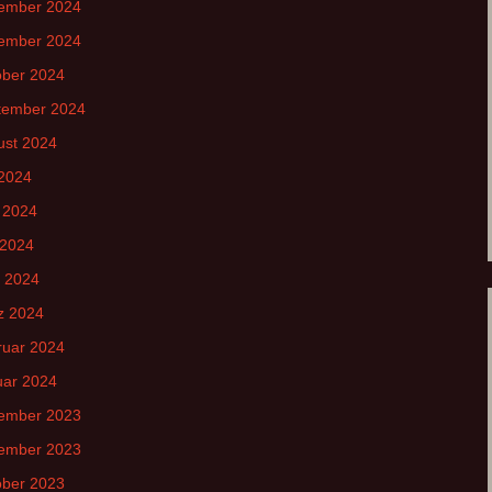
ember 2024
ember 2024
ober 2024
tember 2024
ust 2024
 2024
 2024
 2024
l 2024
z 2024
ruar 2024
uar 2024
ember 2023
ember 2023
ober 2023