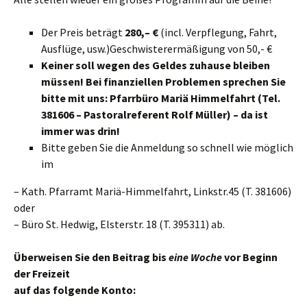
Der Preis beträgt
280,
–
€
(incl. Verpflegung, Fahrt,
Ausflüge, usw.)Geschwisterermäßigung von 50,- €
Keiner soll wegen des Geldes zuhause bleiben
müssen! Bei finanziellen Problemen sprechen Sie
bitte mit uns:
P
farrbüro Mariä Himmelfahrt
(Tel.
381606
– Pastoralreferent Rolf Müller
)
– da ist
immer was drin!
Bitte geben Sie die Anmeldung so schnell wie möglich
im
– Kath. Pfarramt Mariä-Himmelfahrt, Linkstr.45 (T. 381606)
oder
– Büro St. Hedwig, Elsterstr. 18 (T. 395311) ab.
Überweisen Sie den Beitrag bis
eine Woche
vor Beginn
der Freizeit
auf das folgende Konto: