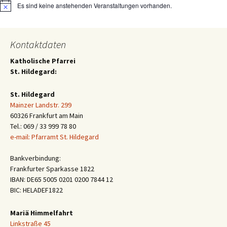
Es sind keine anstehenden Veranstaltungen vorhanden.
Hinweis
Kontaktdaten
Katholische Pfarrei
St. Hildegard:
St. Hildegard
Mainzer Landstr. 299
60326 Frankfurt am Main
Tel.: 069 / 33 999 78 80
e-mail: Pfarramt St. Hildegard
Bankverbindung:
Frankfurter Sparkasse 1822
IBAN: DE65 5005 0201 0200 7844 12
BIC: HELADEF1822
Mariä Himmelfahrt
Linkstraße 45