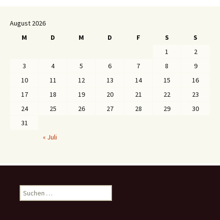
August 2026
M
D
M
D
F
S
S
1
2
3
4
5
6
7
8
9
10
11
12
13
14
15
16
17
18
19
20
21
22
23
24
25
26
27
28
29
30
31
« Juli
S
u
c