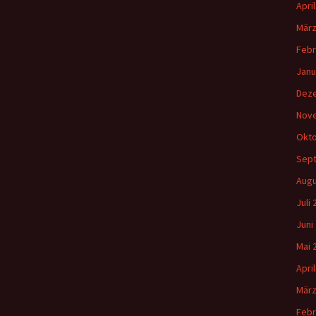
Gemeindehäus
Apri
März
Vermietungen
Febr
Vorschau
Janu
Dez
Wochenblatt
Nov
Okto
Zukunftswerks
Startseite
Sep
Augu
Juli
Juni
Mai 
Apri
März
Febr