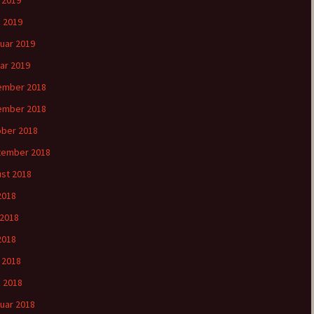
l 2019
 2019
uar 2019
ar 2019
ember 2018
ember 2018
ber 2018
tember 2018
st 2018
 2018
 2018
2018
l 2018
 2018
uar 2018