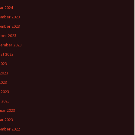
ar 2024
ember 2023
ember 2023
ber 2023
tember 2023
st 2023
 2023
 2023
2023
l 2023
 2023
uar 2023
ar 2023
ember 2022