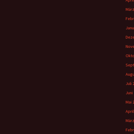
Apri
März
Febr
Janu
Dez
Nov
Okto
Sep
Augu
Juli
Juni
Mai 
Apri
März
Febr