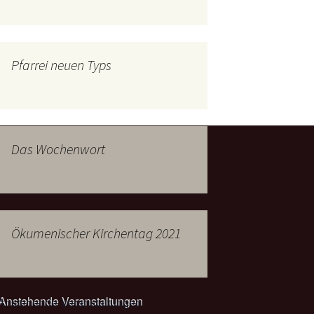
mburg
Messdienerplan
 Gallus (ext. Link)
Pfarrei neuen Typs
uffamilien
ther-trifft-Franziskus
t. Link)
ser Wochenwort
Das Wochenwort
kunftswerkstatt –
Ergebnisse der
artseite
Arbeitsgruppen
(Zukunftswerkstatt)
Ökumenischer Kirchentag 2021
Anstehende Veranstaltungen