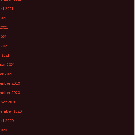
st 2021
 2021
 2021
2021
l 2021
 2021
uar 2021
ar 2021
ember 2020
ember 2020
ber 2020
tember 2020
st 2020
 2020