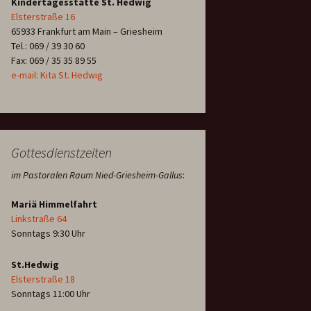
Kindertagesstätte St. Hedwig
Elsterstraße 16
65933 Frankfurt am Main – Griesheim
Tel.: 069 / 39 30 60
Fax: 069 / 35 35 89 55
e-mail: Kita St. Hedwig
Gottesdienstzeiten
im Pastoralen Raum Nied-Griesheim-Gallus
:
Mariä Himmelfahrt
Linkstraße 64
Sonntags 9:30 Uhr
St.Hedwig
Elsterstraße 18
Sonntags 11:00 Uhr