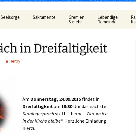
Seelsorge
Sakramente
Gremien
Lebendige
Pa
& mehr
Gemeinde
R
t
Gemeindeleitung
KDG –
Pfarrgemeinderat
Familienkreise
AC
Ho
Datenschutzerkärung
3.
h in Dreifaltigkeit
und Formular
Be
Prävention im Bistum
Verwaltungsrat
Frauengemeinschaf
Car
Limburg
Taufe
Al
Herby
Pastoralausschuss
Jugend
Lit
So
e
Seelsorglicher Notruf
Flüchtlingshilfe – Caritas
Firmung
Firmkurs-Intern
Allgemeine
Kanonenelf
Öff
Er
lan
Herzlich Ankommen
Sozialberatung
Eucharistie
Firmkurs 2017/2018
Erstkommunion
Kernige
Hi
pt
Flüchtlingshilfe
Flü
Am
Donnerstag, 24.09.2015
findet in
haus
Bußsakrament
Erstkommunion-Inter
Kirchenmusik
ka
Dreifaltigkeit
um
19:30
Uhr das nächste
Hedwigsforum
Her
Fr
Krankensalbung
Kamingespräch
statt. Thema: „
Warum ich
Kleinkind- Gottesdi
in der Kirche bleibe
“. Herzliche Einladung
Hygienekonzept
Pa
gelium
Weihe
für das Josefshaus
hierzu.
Lektoren &
Kommunionhelfer
Pr