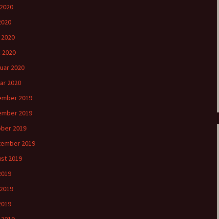
 2020
2020
l 2020
 2020
uar 2020
ar 2020
ember 2019
ember 2019
ber 2019
tember 2019
st 2019
 2019
 2019
2019