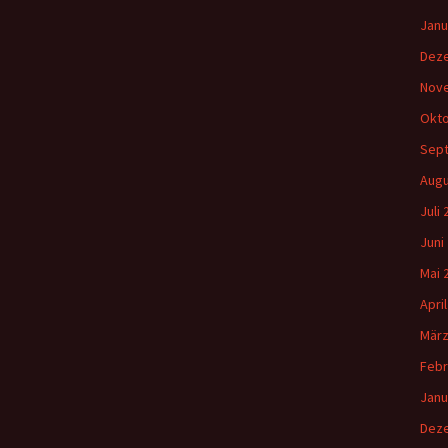
Janu
Dez
Nov
Okto
Sep
Augu
Juli
Juni
Mai 
Apri
März
Febr
Janu
Dez