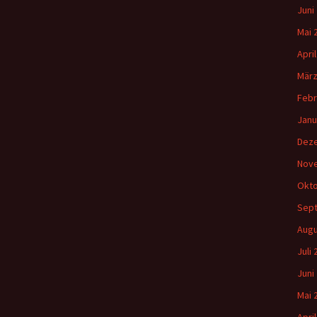
Juni
Mai 
Apri
März
Febr
Janu
Dez
Nov
Okto
Sep
Augu
Juli
Juni
Mai 