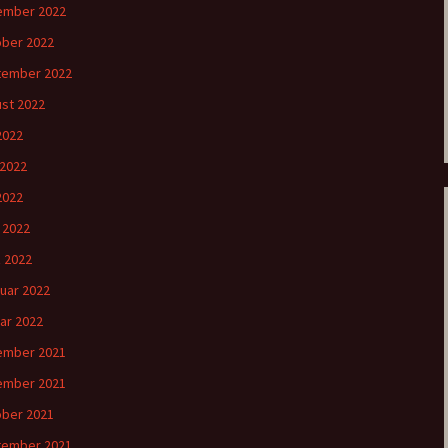
ember 2022
ber 2022
tember 2022
st 2022
 2022
 2022
2022
l 2022
 2022
uar 2022
ar 2022
ember 2021
ember 2021
ber 2021
tember 2021