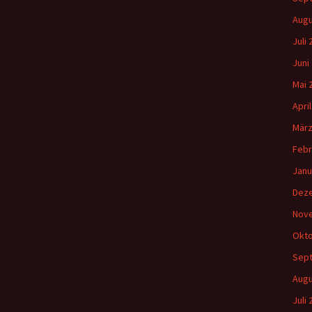
Augu
Juli
Juni
Mai 
Apri
März
Febr
Janu
Dez
Nov
Okto
Sep
Augu
Juli