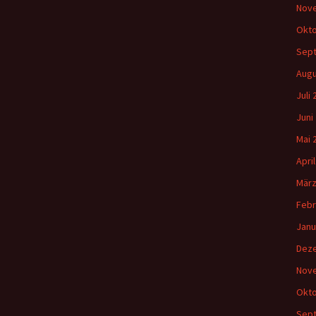
Nov
Okto
Sep
Augu
Juli
Juni
Mai 
Apri
März
Febr
Janu
Dez
Nov
Okto
Sep