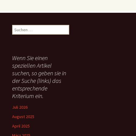
S
u
c
h
e
Wenn Sie einen
n
speziellen Artikel
n
suchen, so geben sie in
a
c
der Suche (links) das
h
entsprechende
:
Kriterium ein.
Juli 2026
August 2025
April 2025
März 2025