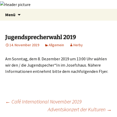
Zum
Suchen
Menü
Inhalt
nach:
springen
Jugendsprecherwahl 2019
14. November 2019
Allgemein
Herby
Am Sonntag, dem 8. Dezember 2019 um 13:00 Uhr wählen
wir den / die Jugendspecher*In im Josefshaus. Nähere
Informationen entnehmt bitte dem nachfolgenden Flyer.
←
Café International November 2019
Adventskonzert der Kulturen
→
Beitragsnavigation