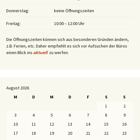
Donnerstag:
keine Öffnungszeiten
Freitag:
10:00 – 12:00 Uhr
Die Öffnungszeiten können sich aus besonderen Gründen ändern,
z.B. Ferien, etc. Daher empfiehlt es sich vor Aufsuchen der Büros
einen Blick ins
zu werfen.
aktuell
August 2026
M
D
M
D
F
S
S
1
2
3
4
5
6
7
8
9
10
11
12
13
14
15
16
17
18
19
20
21
22
23