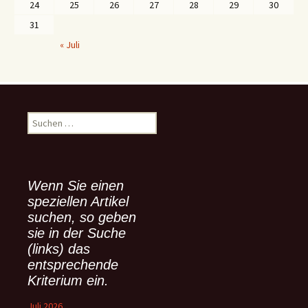
24
25
26
27
28
29
30
31
« Juli
S
u
c
h
e
Wenn Sie einen
n
speziellen Artikel
n
suchen, so geben
a
sie in der Suche
c
(links) das
h
:
entsprechende
Kriterium ein.
Juli 2026