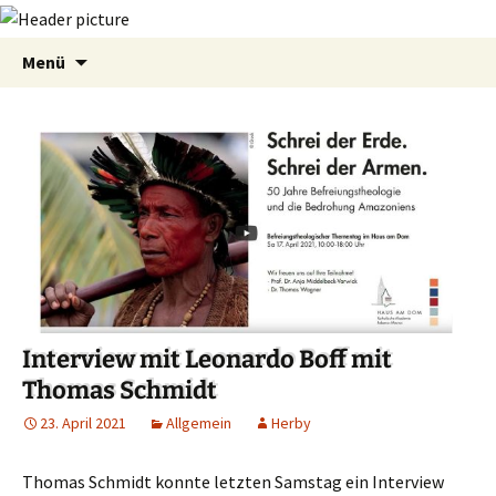
Zum
Suchen
Menü
Inhalt
nach:
springen
Interview mit Leonardo Boff mit
Thomas Schmidt
23. April 2021
Allgemein
Herby
Thomas Schmidt konnte letzten Samstag ein Interview