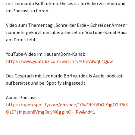
mit Leonardo Boff führen. Dieses ist im Video zu sehen und
im Podcast zu hören.
Video zum Thementag „Schrei der Erde – Schrei der Armen“
nunmehr gekürzt und überarbeitet im YouTube-Kanal Haus
am Dom steht.
YouTube-Video im HausamDom-Kanal:
https://www.youtube.com/watch?v=DmVdwqL4Quw
Das Gespräch mit Leonardo Boff wurde als Audio-podcast
aufbereitet und bei Spotify eingestellt:
Audio-Podcast:
https://open.spotify.com/episode/1GwOFHVDOlYqgO2IPk8
QsD?si=puen8VmgQuyMCggihO-_Rw&nd=1