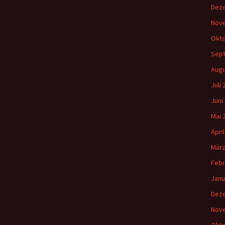
Dez
Nov
Okto
Sep
Augu
Juli
Juni
Mai 
Apri
März
Febr
Janu
Dez
Nov