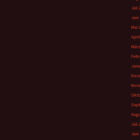
Juli
Juni
Mai 
Apri
März
Febr
Janu
Dez
Nov
Okto
Sep
Augu
Juli
Juni