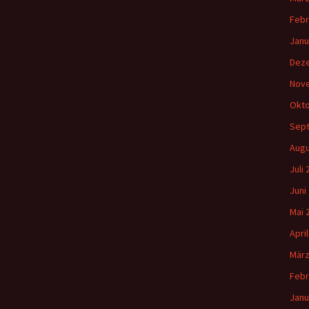
Febr
Janu
Dez
Nov
Okto
Sep
Augu
Juli
Juni
Mai 
Apri
März
Febr
Janu