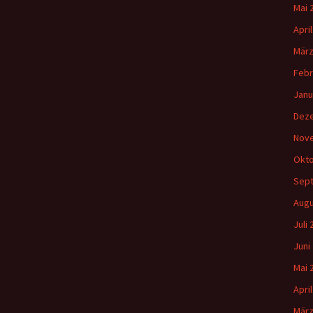
Mai 
Apri
März
Febr
Janu
Dez
Nov
Okto
Sep
Augu
Juli
Juni
Mai 
Apri
März