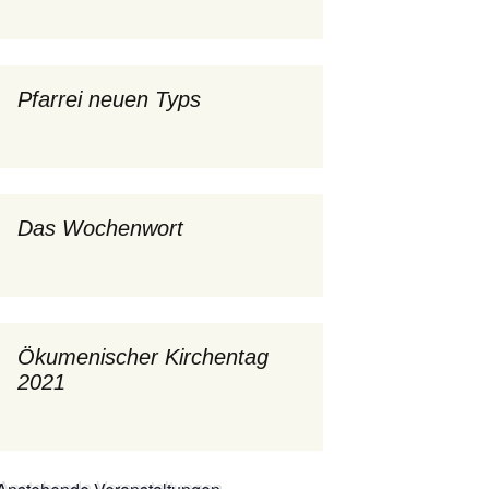
mburg
Messdienerplan
 Gallus (ext. Link)
Pfarrei neuen Typs
uffamilien
ther-trifft-Franziskus
t. Link)
Das Wochenwort
ser Wochenwort
kunftswerkstatt –
Ergebnisse der
artseite
Arbeitsgruppen
(Zukunftswerkstatt)
Ökumenischer Kirchentag
2021