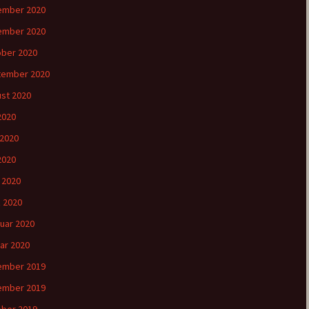
ember 2020
ember 2020
ber 2020
tember 2020
st 2020
 2020
 2020
2020
l 2020
 2020
uar 2020
ar 2020
ember 2019
ember 2019