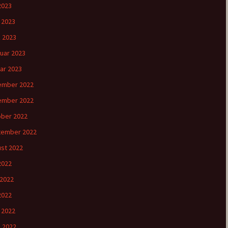
2023
l 2023
 2023
uar 2023
ar 2023
ember 2022
ember 2022
ber 2022
tember 2022
st 2022
 2022
 2022
2022
l 2022
 2022