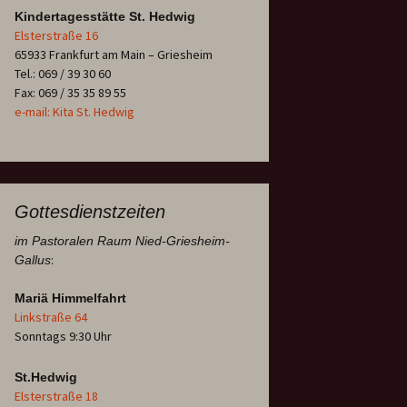
Kindertagesstätte St. Hedwig
Elsterstraße 16
65933 Frankfurt am Main – Griesheim
Tel.: 069 / 39 30 60
Fax: 069 / 35 35 89 55
e-mail: Kita St. Hedwig
Gottesdienstzeiten
im Pastoralen Raum Nied-Griesheim-
:
Gallus
Mariä Himmelfahrt
Linkstraße 64
Sonntags 9:30 Uhr
St.Hedwig
Elsterstraße 18