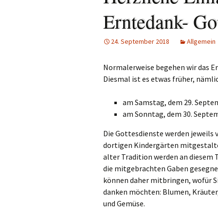
Links
Erntedank- Go
Messdienerpla
24. September 2018
Allgemein
Oekum. Kirche
Normalerweise begehen wir das E
PGR-Wahl 2019
Diesmal ist es etwas früher, nämli
Prävention im 
Limburg
am Samstag, dem 29. Septemb
am Sonntag, dem 30. Septem
Seelsorglicher
Die Gottesdienste werden jeweils 
dortigen Kindergärten mitgestalt
Stadtkirchenf
alter Tradition werden an diesem 
Stellenaussch
die mitgebrachten Gaben gesegnet
können daher mitbringen, wofür S
Terminplan
danken möchten: Blumen, Kräuter
und Gemüse.
Unsere Kirche