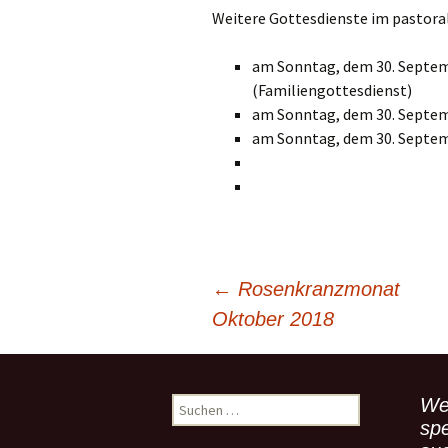
Gemeindehäus
Weitere Gottesdienste im pastora
Vermietungen
am Sonntag, dem 30. Septemb
(Familiengottesdienst)
Vorschau
am Sonntag, dem 30. Septemb
am Sonntag, dem 30. Septemb
Wochenblatt
11.00 Uhr 
18.00 Uhr 
Zukunftswerks
Startseite
←
Rosenkranzmonat
Beitragsnavigation
Oktober 2018
We
S
u
spe
c