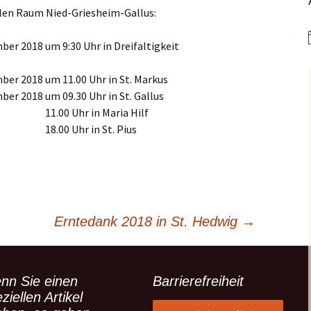
er
Bistum Limburg (ext.
Link)
len Raum Nied-Griesheim-Gallus:
Kirche St. Hedwig
Caritas Frankfurt (ext.
er 2018 um 9:30 Uhr in Dreifaltigkeit
Link)
Das Pfarrhaus
er 2018 um 11.00 Uhr in St. Markus
Förderverein Caritas (ext.
Unser Josefshaus
Link)
er 2018 um 09.30 Uhr in St. Gallus
in Maria Hilf
Haus im Haus
Kirchenzeitung Limburg
(St.Hedwig)
in St. Pius
tatt –
(ext. Link)
Kirchenfenster in Mariä
Jugendkirche Jona (ext.
Himmelfahrt
Link)
Aus dem Archiv
Stadtsynodalrat
Erntedank 2018 in St. Hedwig
→
Wir sind Kirche (ext. Link)
Vereinsring Griesheim
nn Sie einen
Barrierefreiheit
(ext. Link)
ziellen Artikel