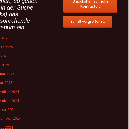
chen, so geben
Umschalten auf hohe
Kontraste
 in der Suche
nks) das
tsprechende
Schrift vergrößern
terium ein.
 2026
st 2025
l 2025
 2025
uar 2025
ar 2025
ember 2024
ember 2024
ber 2024
tember 2024
st 2024