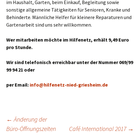
im Haushalt, Garten, beim Einkauf, Begleitung sowie
sonstige allgemeine Tätigkeiten für Senioren, Kranke und
Behinderte. Männliche Helfer für kleinere Reparaturen und
Gartenarbeit sind uns sehr willkommen.
Wer mitarbeiten möchte im Hilfenetz, erhält 9,49 Euro
pro Stunde.
Wir sind telefonisch erreichbar unter der Nummer 069/99
99 94 21 oder
per Email:
info@hilfenetz-nied-griesheim.de
←
Änderung der
Büro-Öffnungszeiten
Café International 2017
→
Beitragsnavigation