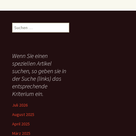
S
u
c
h
e
Wenn Sie einen
n
speziellen Artikel
n
suchen, so geben sie in
a
c
der Suche (links) das
h
entsprechende
:
Kriterium ein.
Juli 2026
August 2025
April 2025
März 2025