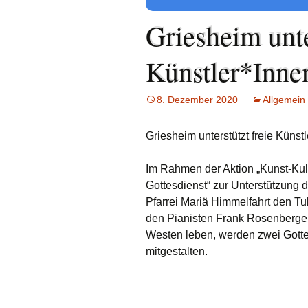
Links
Griesheim unte
Messdienerp
Künstler*Inne
Oekum. Kirc
2021
8. Dezember 2020
Allgemein
PGR-Wahl 2
Griesheim unterstützt freie Künst
Prävention i
Limburg
Im Rahmen der Aktion „Kunst-Kult
Seelsorgliche
Gottesdienst“ zur Unterstützung d
Pfarrei Mariä Himmelfahrt den T
Stadtkirchen
den Pianisten Frank Rosenberger
Westen leben, werden zwei Gotte
Stellenaussc
mitgestalten.
Terminplan