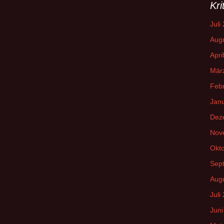
Kri
a
c
Juli
h
Aug
:
Apri
Mär
Feb
Jan
Dez
Nov
Okt
Sep
Aug
Juli
Juni