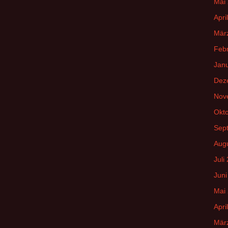
Mai
Apri
Mär
Feb
Jan
Dez
Nov
Okt
Sep
Aug
Juli
Juni
Mai
Apri
Mär