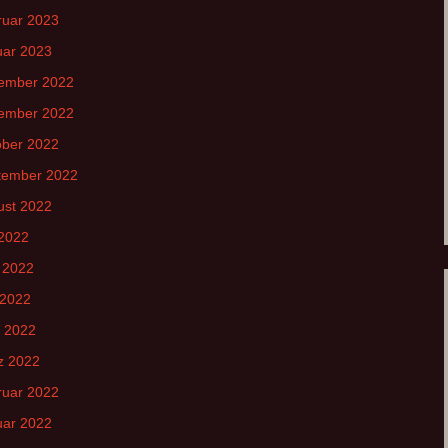
ruar 2023
uar 2023
ember 2022
ember 2022
ober 2022
tember 2022
ust 2022
 2022
 2022
 2022
l 2022
z 2022
ruar 2022
uar 2022