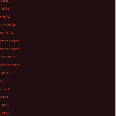
 2024
l 2024
z 2024
ruar 2024
uar 2024
ember 2023
ember 2023
ober 2023
tember 2023
ust 2023
 2023
 2023
 2023
l 2023
z 2023