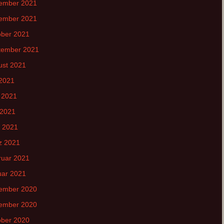
ember 2021
ember 2021
ober 2021
tember 2021
ust 2021
 2021
 2021
 2021
l 2021
z 2021
ruar 2021
uar 2021
ember 2020
ember 2020
ober 2020