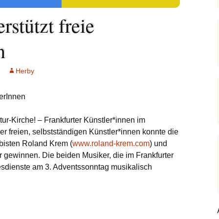
Hedwigsforum (ext.
Trauung
Hilfenetz Nied-
Link)
Griesheim
rstützt freie
Ministranten
lan
Kath. Kirche Nied (ext.
KAB –
n
Link)
Arbeitnehmerkirche
Die Robusten
hentag
Ev. Kirche Griesheim
Spielkreise /
Seniorenarbeit
Herby
(ext. Link)
Eltern-Kind-Gruppe
019
PGR – Wahl 2015
Tauffamilien
St. Gallus (ext. Link)
lerInnen
m Bistum
Unser Wochen
Stadtkirche Frankfurt
ur-Kirche! – Frankfurter Künstler*innen im
(ext. Link)
r Notruf
er freien, selbstständigen Künstler*innen konnte die
ubisten Roland Krem (
www.roland-krem.com
) und
Haus am Dom (ext.
forum
Link)
 gewinnen. Die beiden Musiker, die im Frankfurter
sdienste am 3. Adventssonntag musikalisch
hreibungen
Dompfarrei St.
Bartholomäus (ext. Link)
St. Josef Bornheim (ext.
Link)