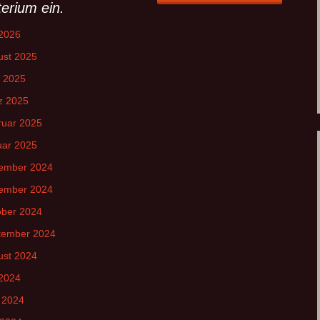
terium ein.
 2026
ust 2025
l 2025
z 2025
ruar 2025
uar 2025
ember 2024
ember 2024
ober 2024
tember 2024
ust 2024
 2024
 2024