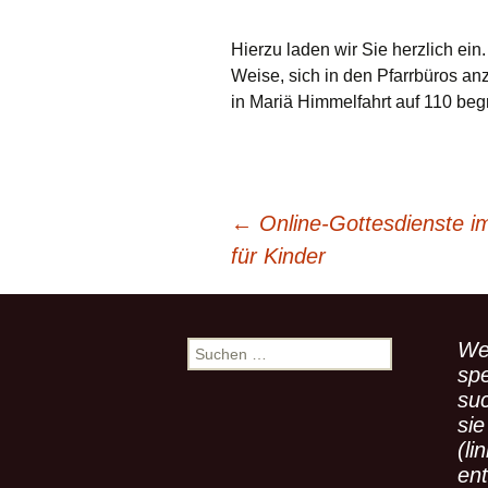
Hierzu laden wir Sie herzlich ein.
Weise, sich in den Pfarrbüros an
in Mariä Himmelfahrt auf 110 beg
←
Online-Gottesdienste i
Beitragsnavigation
für Kinder
We
S
u
spe
c
su
h
sie
e
(li
n
en
n