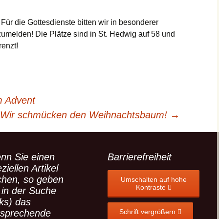
(ext. Link)
 Für die Gottesdienste bitten wir in besonderer
zumelden! Die Plätze sind in St. Hedwig auf 58 und
renzt!
m Advent
Wir schmücken den Weihnachtsbaum!
→
nn Sie einen
Barrierefreiheit
ziellen Artikel
chen, so geben
Umschalten auf hohe
Kontraste
 in der Suche
nks) das
tsprechende
Schrift vergrößern