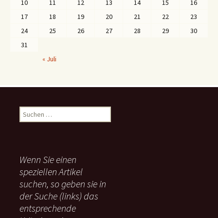
10
11
12
13
14
15
16
17
18
19
20
21
22
23
24
25
26
27
28
29
30
31
« Juli
S
u
c
h
e
Wenn Sie einen
n
speziellen Artikel
n
suchen, so geben sie in
a
c
der Suche (links) das
h
entsprechende
: