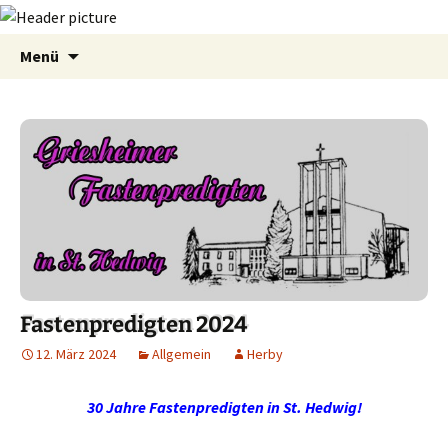
Zum
Suchen
Menü
Inhalt
nach:
springen
Fastenpredigten 2024
12. März 2024
Allgemein
Herby
30 Jahre Fastenpredigten in St. Hedwig!