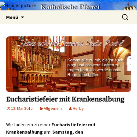
Zum
Suchen
Menü
Inhalt
nach:
springen
Eucharistiefeier mit Krankensalbung
12. Mai 2015
Allgemein
Herby
Wir laden ein zu einer
Eucharistiefeier mit
Krankensalbung
am
Samstag, den