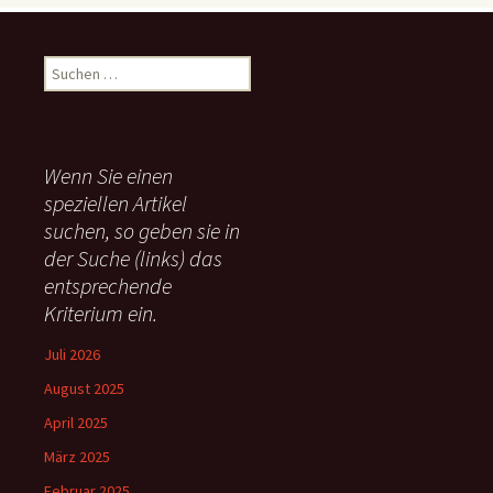
S
u
c
h
e
Wenn Sie einen
n
speziellen Artikel
n
suchen, so geben sie in
a
c
der Suche (links) das
h
entsprechende
:
Kriterium ein.
Juli 2026
August 2025
April 2025
März 2025
Februar 2025