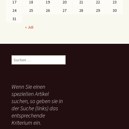
17
18
19
20
21
22
23
24
25
26
27
28
29
30
31
« Juli
S
u
c
h
e
Wenn Sie einen
n
speziellen Artikel
n
suchen, so geben sie in
a
c
der Suche (links) das
h
entsprechende
:
Kriterium ein.