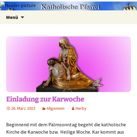
Zum
Suchen
Menü
Inhalt
nach:
springen
Einladung zur Karwoche
26. März 2015
Allgemein
Herby
Beginnend mit dem Palmsonntag begeht die katholische
Kirche die Karwoche bzw. Heilige Woche. Kar kommt aus