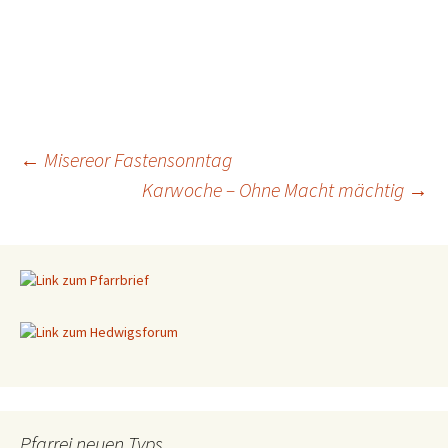
←
Misereor Fastensonntag
Karwoche – Ohne Macht mächtig
→
Beitragsnavigation
Pfarrei neuen Typs