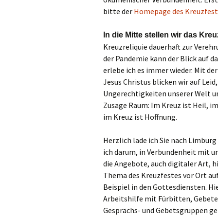
Gemeindehäus
bitte der
Homepage des Kreuzfest
Vermietungen
In die Mitte stellen wir das Kr
Vorschau
Kreuzreliquie dauerhaft zur Verehr
der Pandemie
kann der Blick auf d
erlebe ich es immer wieder. Mit d
Wochenblatt
Jesus Christus blicken wir auf Leid
Ungerechtigkeiten unserer Welt u
Zukunftswerks
Startseite
Zusage Raum: Im Kreuz ist Heil, im
im Kreuz ist Hoffnung.
Herzlich lade ich Sie nach Limburg
ich darum, in Verbundenheit mit u
die Angebote, auch digitaler Art, 
Thema des Kreuzfestes vor Ort a
Beispiel in den Gottesdiensten. Hie
Arbeitshilfe mit Fürbitten, Gebet
Gesprächs- und Gebetsgruppen geb