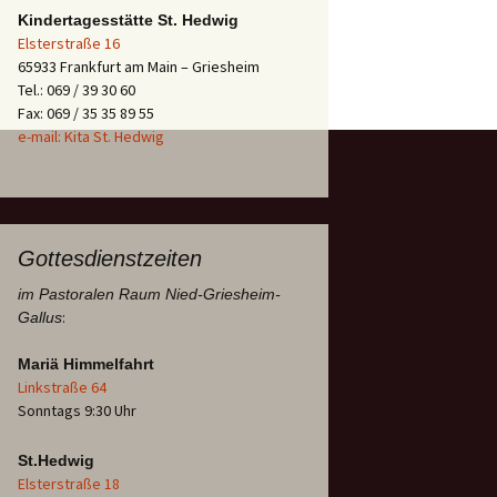
Kindertagesstätte St. Hedwig
Elsterstraße 16
65933 Frankfurt am Main – Griesheim
Tel.: 069 / 39 30 60
Fax: 069 / 35 35 89 55
e-mail: Kita St. Hedwig
Gottesdienstzeiten
im Pastoralen Raum Nied-Griesheim-
:
Gallus
Mariä Himmelfahrt
Linkstraße 64
Sonntags 9:30 Uhr
St.Hedwig
Elsterstraße 18