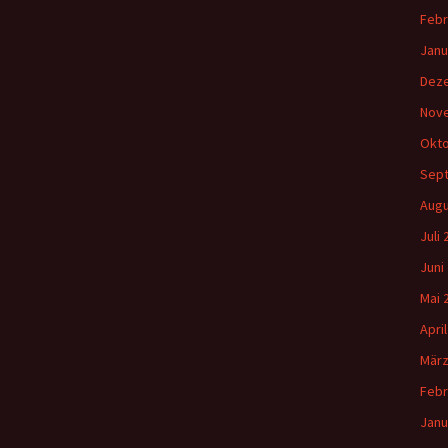
Febr
Janu
Dez
Nov
Okto
Sep
Augu
Juli
Juni
Mai 
Apri
März
Febr
Janu