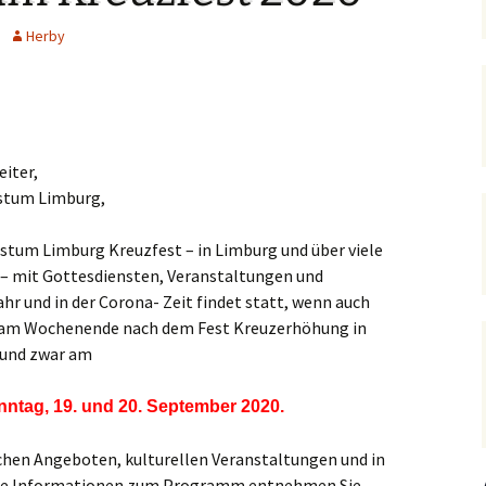
Hedwigsforum (ext. Link)
Trauung
Hilfenetz Nied-Griesheim
Li
Herby
Ministranten
n
Kath. Kirche Nied (ext.
KAB –
St.
Link)
Arbeitnehmerkirche
Die Robusten
ntag 2021
Ta
Ev. Kirche Griesheim (ext.
Spielkreise /
Link)
Eltern-Kind-Gruppe
Seniorenarbeit
PGR – Wahl 2015
Lu
eiter,
(ex
St. Gallus (ext. Link)
Tauffamilien
istum Limburg,
Bistum
Un
Stadtkirche Frankfurt
Unser Wochenwort
Bistum Limburg Kreuzfest – in Limburg und über viele
(ext. Link)
 – mit Gottesdiensten, Veranstaltungen und
 Notruf
Zu
St
hr und in der Corona- Zeit findet statt, wenn auch
Haus am Dom (ext. Link)
orum
r am Wochenende nach dem Fest Kreuzerhöhung in
 und zwar am
Dompfarrei St.
reibungen
Bartholomäus (ext. Link)
ntag, 19. und 20. September 2020.
St. Josef Bornheim (ext.
Link)
schen Angeboten, kulturellen Veranstaltungen und in
n und
Kirche Mariä Himmelfahrt
ste Informationen zum Programm entnehmen Sie