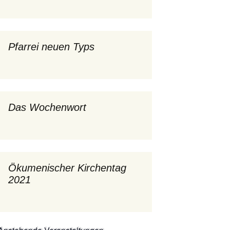
mburg
Messdienerplan
 Gallus (ext. Link)
Pfarrei neuen Typs
uffamilien
ther-trifft-Franziskus
t. Link)
Das Wochenwort
ser Wochenwort
kunftswerkstatt –
Ergebnisse der
artseite
Arbeitsgruppen
(Zukunftswerkstatt)
Ökumenischer Kirchentag
2021