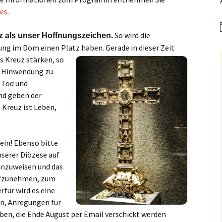
er
Bistum Limburg (ext.
Link)
es
.
Kirche St. Hedwig
Caritas Frankfurt (ext.
So wird die
euz als unser Hoffnungszeichen
.
Link)
Das Pfarrhaus
ung im Dom einen Platz haben. Gerade in dieser Zeit
as Kreuz stärken, so
Förderverein Caritas (ext.
Unser Josefshaus
Link)
er Hinwendung zu
Haus im Haus
, Tod und
Kirchenzeitung Limburg
(St.Hedwig)
nd geben der
tatt –
(ext. Link)
 Kreuz ist Leben,
Kirchenfenster in Mariä
Jugendkirche Jona (ext.
Himmelfahrt
Link)
Aus dem Archiv
 ein! Ebenso bitte
Stadtsynodalrat
nserer Diözese auf
hinzuweisen und das
Wir sind Kirche (ext. Link)
ufzunehmen, zum
rfür wird es eine
Vereinsring Griesheim
(ext. Link)
en, Anregungen für
en, die Ende August per Email verschickt werden