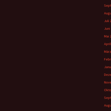
Sep
Augu
Juli
Juni
Mai 
Apri
März
Febr
Janu
Dez
Nov
Okto
Sep
Augu