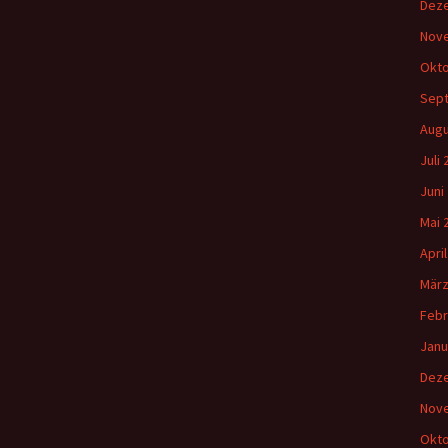
Dez
Nov
Okto
Sep
Augu
Juli
Juni
Mai 
Apri
März
Febr
Janu
Dez
Nov
Okto