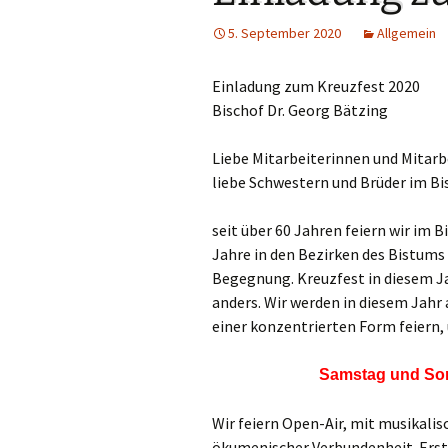
Links
5. September 2020
Allgemein
Messdienerpla
Einladung zum Kreuzfest 2020
Oekum. Kirche
Bischof Dr. Georg Bätzing
PGR-Wahl 2019
Liebe Mitarbeiterinnen und Mitarb
liebe Schwestern und Brüder im B
Prävention im 
Limburg
seit über 60 Jahren feiern wir im 
Jahre in den Bezirken des Bistums
Seelsorglicher
Begegnung. Kreuzfest in diesem Ja
Stadtkirchenf
anders. Wir werden in diesem Jah
einer konzentrierten Form feiern,
Stellenaussch
Samstag und Son
Terminplan
Wir feiern Open-Air, mit musikali
Unsere Kirche
ökumenischer Verbundenheit. Er