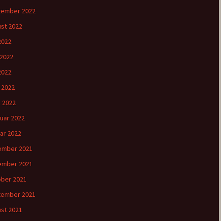
tember 2022
st 2022
 2022
 2022
2022
l 2022
 2022
uar 2022
ar 2022
ember 2021
ember 2021
ber 2021
tember 2021
st 2021