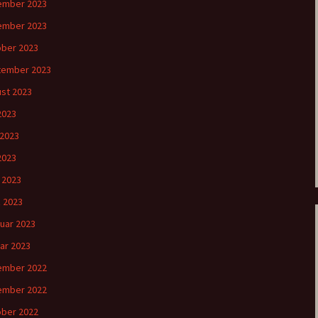
ember 2023
ember 2023
ber 2023
tember 2023
st 2023
 2023
 2023
2023
l 2023
 2023
uar 2023
ar 2023
ember 2022
ember 2022
ber 2022