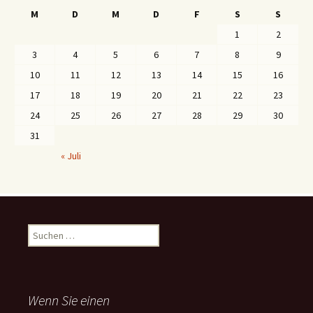
M
D
M
D
F
S
S
1
2
3
4
5
6
7
8
9
10
11
12
13
14
15
16
17
18
19
20
21
22
23
24
25
26
27
28
29
30
31
« Juli
S
u
c
h
e
Wenn Sie einen
n