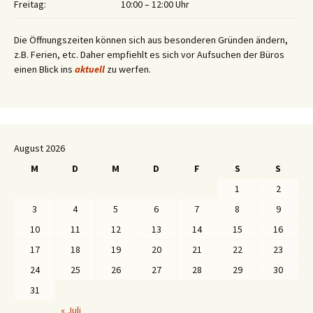
Freitag:
10:00 – 12:00 Uhr
Die Öffnungszeiten können sich aus besonderen Gründen ändern,
z.B. Ferien, etc. Daher empfiehlt es sich vor Aufsuchen der Büros
einen Blick ins
aktuell
zu werfen.
August 2026
M
D
M
D
F
S
S
1
2
3
4
5
6
7
8
9
10
11
12
13
14
15
16
17
18
19
20
21
22
23
24
25
26
27
28
29
30
31
« Juli