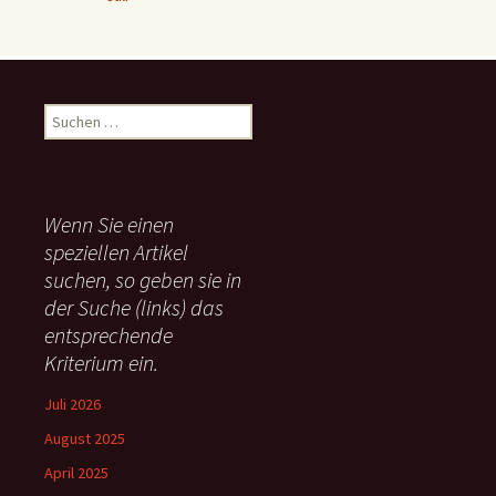
S
u
c
h
e
Wenn Sie einen
n
speziellen Artikel
n
suchen, so geben sie in
a
c
der Suche (links) das
h
entsprechende
:
Kriterium ein.
Juli 2026
August 2025
April 2025