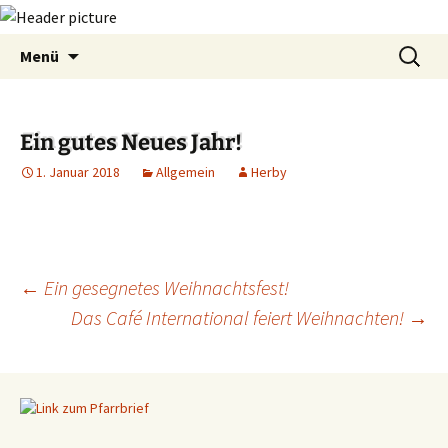
Zum
Suchen
Menü
Inhalt
nach:
springen
Ein gutes Neues Jahr!
1. Januar 2018
Allgemein
Herby
←
Ein gesegnetes Weihnachtsfest!
Das Café International feiert Weihnachten!
→
Beitragsnavigation