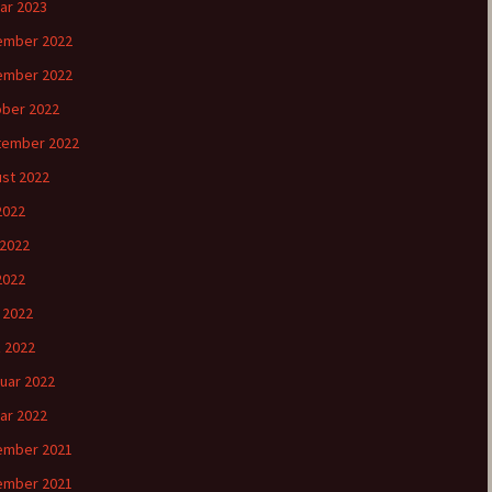
ar 2023
ember 2022
ember 2022
ber 2022
tember 2022
st 2022
 2022
 2022
2022
l 2022
 2022
uar 2022
ar 2022
ember 2021
ember 2021