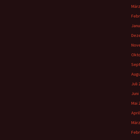
März
Febr
Janu
Dez
Nov
Okto
Sep
Augu
Juli
Juni
Mai 
Apri
März
Febr