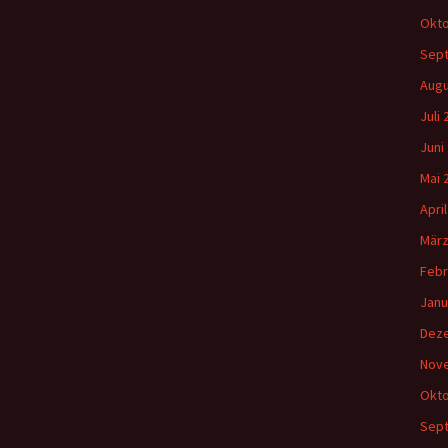
Okto
Sep
Augu
Juli
Juni
Mai 
Apri
März
Febr
Janu
Dez
Nov
Okto
Sep