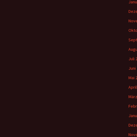
Janu
Dez
Nov
Okto
Sep
Augu
Juli
Juni
Mai 
Apri
März
Febr
Janu
Dez
Nov