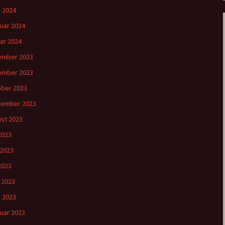
 2024
uar 2024
ar 2024
ember 2023
ember 2023
ber 2023
tember 2023
st 2023
 2023
 2023
2023
l 2023
 2023
uar 2023