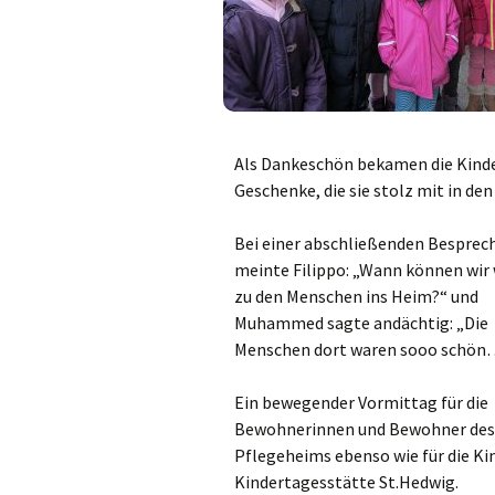
Gemeindehäus
Vermietungen
Vorschau
Als Dankeschön bekamen die Kinde
Wochenblatt
Geschenke, die sie stolz mit in d
Zukunftswerks
Startseite
Bei einer abschließenden Besprec
meinte Filippo: „Wann können wir
zu den Menschen ins Heim?“ und
Muhammed sagte andächtig: „Die
Menschen dort waren sooo schön
Ein bewegender Vormittag für die
Bewohnerinnen und Bewohner des
Pflegeheims ebenso wie für die Ki
Kindertagesstätte St.Hedwig.