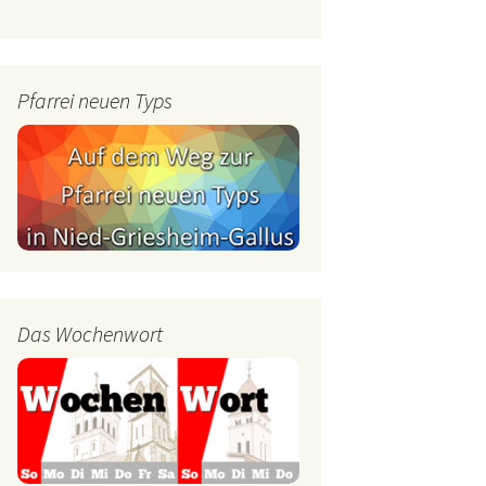
mburg
Messdienerplan
 Gallus (ext. Link)
Pfarrei neuen Typs
uffamilien
ther-trifft-Franziskus
t. Link)
ser Wochenwort
kunftswerkstatt –
Ergebnisse der
artseite
Arbeitsgruppen
(Zukunftswerkstatt)
Das Wochenwort