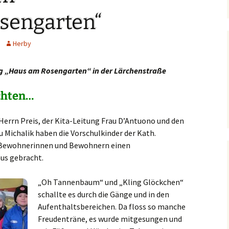
Hedwigsforum (ext. Link)
Trauung
Hilfenetz Nied-Griesheim
Li
sengarten“
Ministranten
n
Kath. Kirche Nied (ext.
KAB –
St.
Link)
Arbeitnehmerkirche
Herby
Die Robusten
ntag 2021
Ta
Ev. Kirche Griesheim (ext.
Spielkreise /
Link)
Eltern-Kind-Gruppe
Seniorenarbeit
ung „Haus am Rosengarten“ in der Lärchenstraße
PGR – Wahl 2015
Lu
(ex
St. Gallus (ext. Link)
Tauffamilien
chten…
Bistum
Un
Stadtkirche Frankfurt
Unser Wochenwort
errn Preis, der Kita-Leitung Frau D’Antuono und den
(ext. Link)
 Notruf
Zu
u Michalik haben die Vorschulkinder der Kath.
St
 Bewohnerinnen und Bewohnern einen
Haus am Dom (ext. Link)
orum
us gebracht.
Dompfarrei St.
reibungen
Bartholomäus (ext. Link)
„Oh Tannenbaum“ und „Kling Glöckchen“
schallte es durch die Gänge und in den
St. Josef Bornheim (ext.
Aufenthaltsbereichen. Da floss so manche
Link)
Freudenträne, es wurde mitgesungen und
n und
Kirche Mariä Himmelfahrt