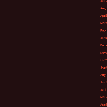
Juli
c
h
Augu
:
Apri
März
Febr
Janu
Dez
Nov
Okto
Sep
Augu
Juli
Juni
Mai 
Apri