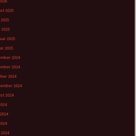
 2026
st 2025
l 2025
 2025
uar 2025
ar 2025
ember 2024
ember 2024
ber 2024
tember 2024
st 2024
 2024
 2024
2024
l 2024