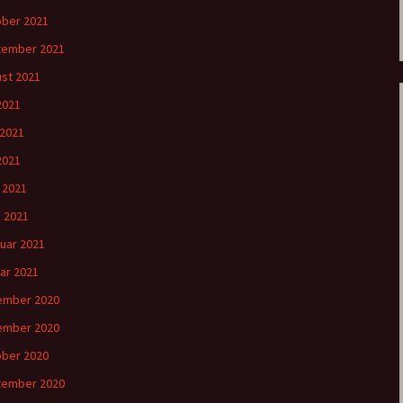
ber 2021
tember 2021
st 2021
 2021
 2021
2021
l 2021
 2021
uar 2021
ar 2021
ember 2020
ember 2020
ber 2020
tember 2020