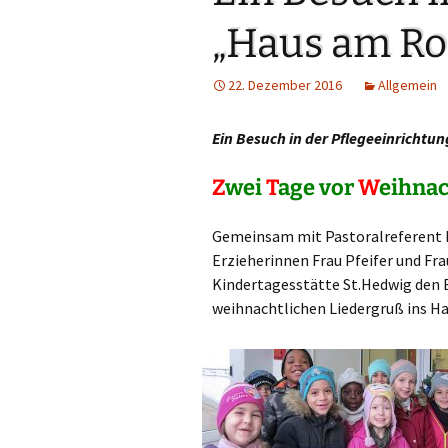
Links
„Haus am Ro
Messdienerpla
22. Dezember 2016
Allgemein
Oekum. Kirche
Ein Besuch in der Pflegeeinricht
PGR-Wahl 2019
Z
wei
T
age
vor
W
eihna
Prävention im 
Limburg
Gemeinsam mit Pastoralreferent H
Seelsorglicher
Erzieherinnen Frau Pfeifer und Fra
Kindertagesstätte St.Hedwig den
Stadtkirchenf
weihnachtlichen Liedergruß ins Ha
Stellenaussch
Terminplan
Unsere Kirche