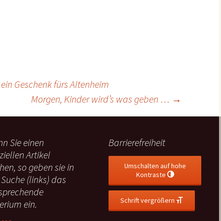
 ein Geschenk fürs Altenheim
Morgen, Kinder wird’s was geben …
→
n Sie einen
Barrierefreiheit
ziellen Artikel
hen, so geben sie in
Umschalten auf hohe
Kontraste
 Suche (links) das
sprechende
Schrift vergrößern
terium ein.