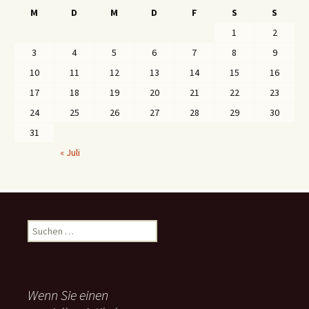
M
D
M
D
F
S
S
1
2
3
4
5
6
7
8
9
10
11
12
13
14
15
16
17
18
19
20
21
22
23
24
25
26
27
28
29
30
31
« Juli
S
u
c
h
e
Wenn Sie einen
n