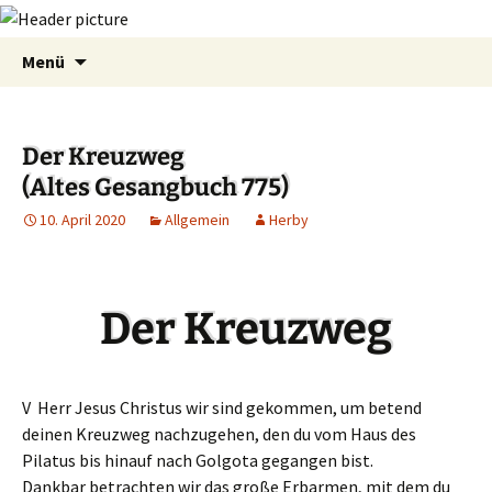
Zum
Suchen
Menü
Inhalt
nach:
springen
Der Kreuzweg
(Altes Gesangbuch 775)
10. April 2020
Allgemein
Herby
Der Kreuzweg
V Herr Jesus Christus wir sind gekommen, um betend
deinen Kreuzweg nachzugehen, den du vom Haus des
Pilatus bis hinauf nach Golgota gegangen bist.
Dankbar betrachten wir das große Erbarmen, mit dem du