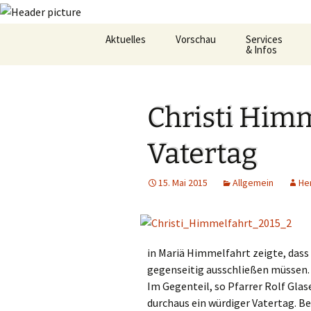
Zum
Aktuelles
Vorschau
Services
Inhalt
& Infos
springen
Oekum. Kirchentag 2021
Barrierefreihei
Christi Himm
Zukunftswerkstatt –
Gemeindeheft
Startseite
St.Hildegard
Vatertag
Flüchtlingshilf
15. Mai 2015
Allgemein
He
Gottesdienstp
Hygienekonze
für das Josefs
in Mariä Himmelfahrt zeigte, dass
L&K Pläne
gegenseitig ausschließen müssen.
Im Gegenteil, so Pfarrer Rolf Glase
Lesung & Evan
durchaus ein würdiger Vatertag.
Be