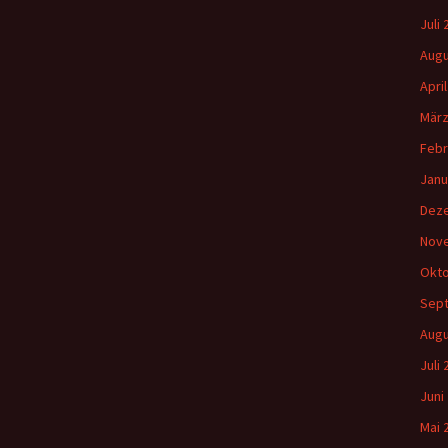
Gemeindehäus
c
Juli
h
Vermietungen
Augu
:
Apri
Vorschau
März
Febr
Wochenblatt
Janu
Zukunftswerks
Startseite
Dez
Nov
Okto
Sep
Augu
Juli
Juni
Mai 