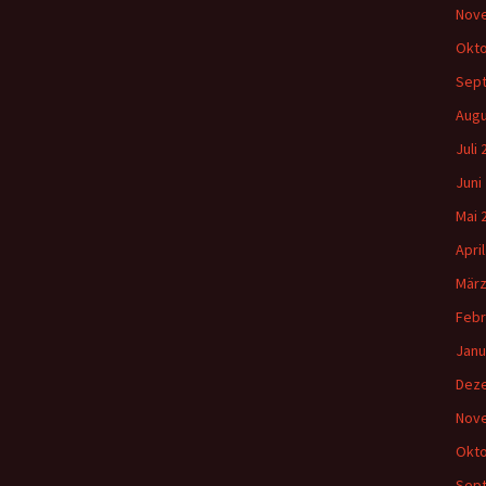
Nov
Okto
Sep
Augu
Juli
Juni
Mai 
Apri
März
Febr
Janu
Dez
Nov
Okto
Sep