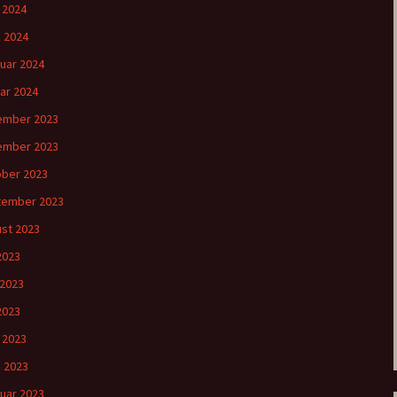
l 2024
 2024
uar 2024
ar 2024
ember 2023
ember 2023
ber 2023
tember 2023
st 2023
 2023
 2023
2023
l 2023
 2023
uar 2023