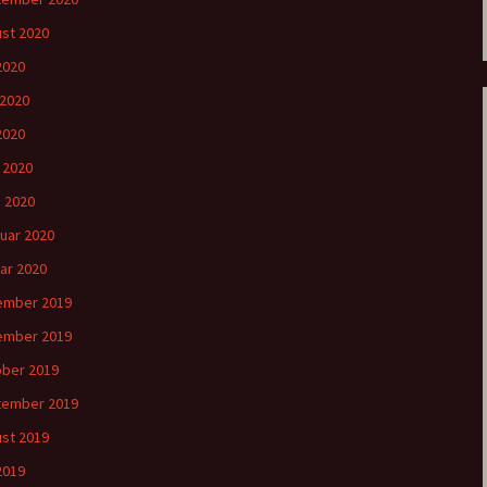
st 2020
 2020
 2020
2020
l 2020
 2020
uar 2020
ar 2020
ember 2019
ember 2019
ber 2019
tember 2019
st 2019
 2019