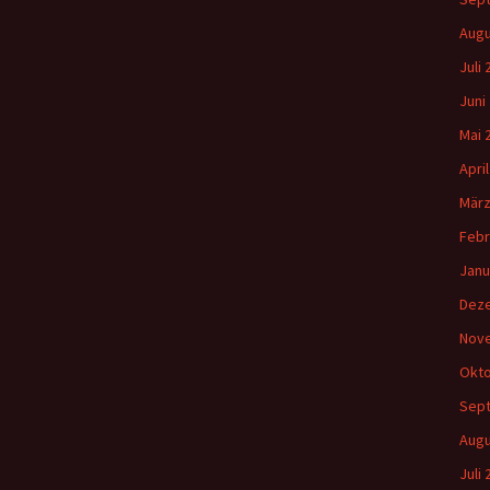
Augu
Juli
Juni
Mai 
Apri
März
Febr
Janu
Dez
Nov
Okto
Sep
Augu
Juli