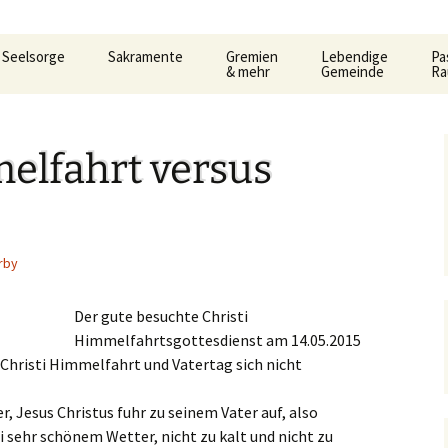
Seelsorge
Sakramente
Gremien
Lebendige
Pa
& mehr
Gemeinde
R
t
Gemeindeleitung
KDG –
Pfarrgemeinderat
Familienkreise
AC
Ho
Datenschutzerkärung
3.
und Formular
Be
elfahrt versus
Prävention im Bistum
Verwaltungsrat
Frauengemeinschaf
Car
Limburg
Taufe
Al
Pastoralausschuss
Jugend
Lit
So
e
Seelsorglicher Notruf
Flüchtlingshilfe – Caritas
Firmung
Firmkurs-Intern
Allgemeine
Kanonenelf
Öff
Er
rby
lan
Herzlich Ankommen
Sozialberatung
Eucharistie
Firmkurs 2017/2018
Erstkommunion
Kernige
Hi
pt
Flüchtlingshilfe
Flü
Der gute besuchte Christi
haus
Bußsakrament
Erstkommunion-Inter
Himmelfahrtsgottesdienst am 14.05.2015
Kirchenmusik
ka
Hedwigsforum
Her
Fr
 Christi Himmelfahrt und Vatertag sich nicht
Krankensalbung
Kleinkind- Gottesdi
Hygienekonzept
Pa
r, Jesus Christus fuhr zu seinem Vater auf, also
gelium
Weihe
für das Josefshaus
Lektoren &
i sehr schönem Wetter, nicht zu kalt und nicht zu
Kommunionhelfer
Pr