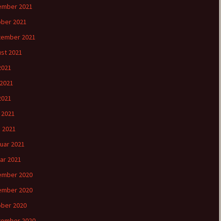
ember 2021
ber 2021
tember 2021
st 2021
 2021
 2021
2021
l 2021
 2021
uar 2021
ar 2021
ember 2020
ember 2020
ber 2020
tember 2020