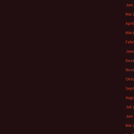
Juni
Mai 
Apri
März
Febr
Janu
Dez
Nov
Okto
Sep
Augu
Juli
Juni
Mai 