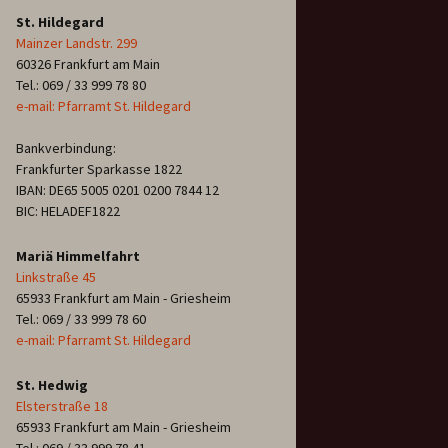
St. Hildegard
Mainzer Landstr. 299
60326 Frankfurt am Main
Tel.: 069 / 33 999 78 80
e-mail: Pfarramt St. Hildegard
Bankverbindung:
Frankfurter Sparkasse 1822
IBAN: DE65 5005 0201 0200 7844 12
BIC: HELADEF1822
Mariä Himmelfahrt
Linkstraße 45
65933 Frankfurt am Main - Griesheim
Tel.: 069 / 33 999 78 60
e-mail: Pfarramt St. Hildegard
St. Hedwig
Elsterstraße 18
65933 Frankfurt am Main - Griesheim