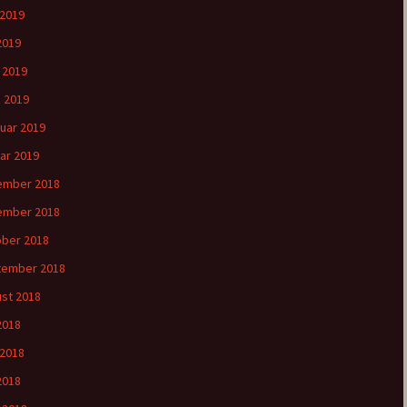
 2019
2019
l 2019
 2019
uar 2019
ar 2019
ember 2018
ember 2018
ber 2018
tember 2018
st 2018
 2018
 2018
2018