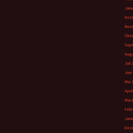
Janu
Dez
Nov
Okto
Sep
Augu
Juli
Juni
Mai 
Apri
März
Febr
Janu
Dez