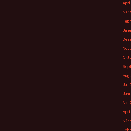
Apri
März
Febr
Janu
Dez
Nov
Okto
Sep
Augu
Juli
Juni
Mai 
Apri
März
Febr