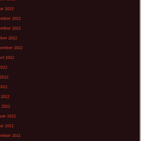
ar 2023
ember 2022
ember 2022
ber 2022
tember 2022
st 2022
 2022
 2022
2022
l 2022
 2022
uar 2022
ar 2022
ember 2021