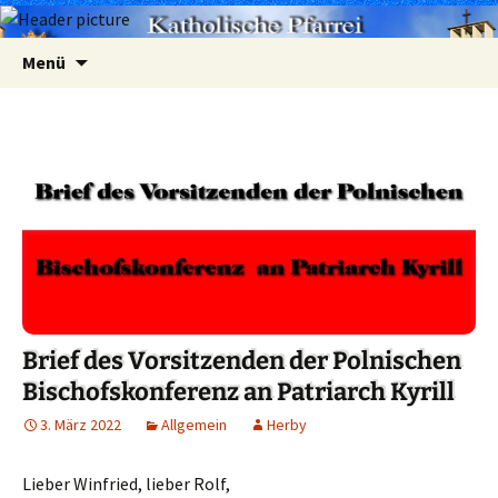
Zum
Suchen
Menü
Inhalt
nach:
springen
Brief des Vorsitzenden der Polnischen
Bischofskonferenz an Patriarch Kyrill
3. März 2022
Allgemein
Herby
Lieber Winfried, lieber Rolf,