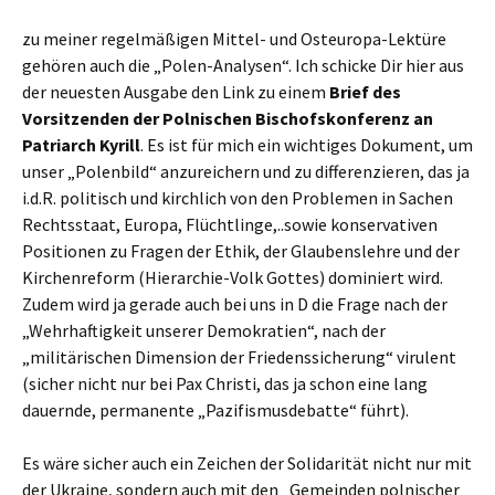
zu meiner regelmäßigen Mittel- und Osteuropa-Lektüre
gehören auch die „Polen-Analysen“. Ich schicke Dir hier aus
der neuesten Ausgabe den Link zu einem
Brief des
Vorsitzenden der Polnischen Bischofskonferenz an
Patriarch Kyrill
. Es ist für mich ein wichtiges Dokument, um
unser „Polenbild“ anzureichern und zu differenzieren, das ja
i.d.R. politisch und kirchlich von den Problemen in Sachen
Rechtsstaat, Europa, Flüchtlinge,..sowie konservativen
Positionen zu Fragen der Ethik, der Glaubenslehre und der
Kirchenreform (Hierarchie-Volk Gottes) dominiert wird.
Zudem wird ja gerade auch bei uns in D die Frage nach der
„Wehrhaftigkeit unserer Demokratien“, nach der
„militärischen Dimension der Friedenssicherung“ virulent
(sicher nicht nur bei Pax Christi, das ja schon eine lang
dauernde, permanente „Pazifismusdebatte“ führt).
Es wäre sicher auch ein Zeichen der Solidarität nicht nur mit
der Ukraine, sondern auch mit den „Gemeinden polnischer