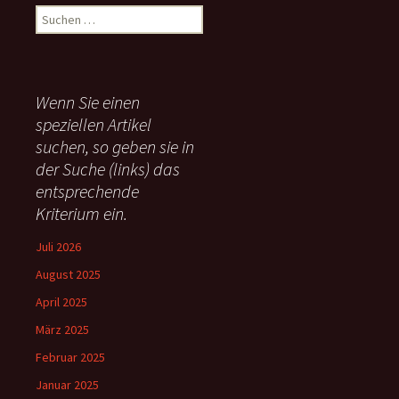
S
u
c
h
e
Wenn Sie einen
n
speziellen Artikel
n
suchen, so geben sie in
a
c
der Suche (links) das
h
entsprechende
:
Kriterium ein.
Juli 2026
August 2025
April 2025
März 2025
Februar 2025
Januar 2025