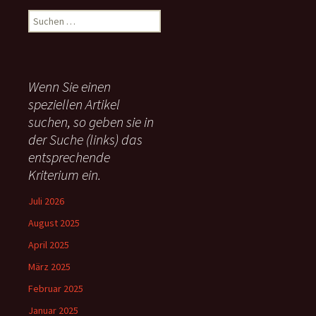
S
u
c
h
e
Wenn Sie einen
n
speziellen Artikel
n
suchen, so geben sie in
a
c
der Suche (links) das
h
entsprechende
:
Kriterium ein.
Juli 2026
August 2025
April 2025
März 2025
Februar 2025
Januar 2025