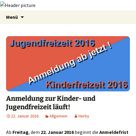
Zum
Suchen
Menü
Inhalt
nach:
springen
Anmeldung zur Kinder- und
Jugendfreizeit läuft!
22. Januar 2016
Allgemein
Herby
Ab
Freitag
, dem
22. Januar 2016
beginnt die
Anmeldefrist