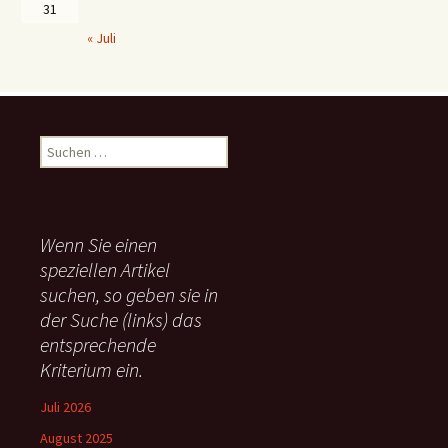
31
« Juli
S
u
c
h
e
Wenn Sie einen
n
speziellen Artikel
n
suchen, so geben sie in
a
c
der Suche (links) das
h
entsprechende
:
Kriterium ein.
Juli 2026
August 2025