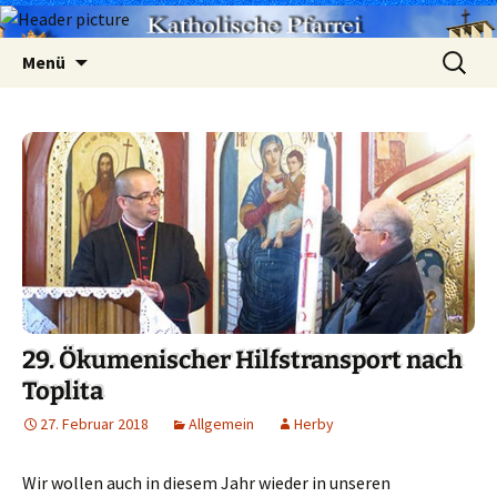
Zum
Suchen
Menü
Inhalt
nach:
springen
29. Ökumenischer Hilfstransport nach
Toplita
27. Februar 2018
Allgemein
Herby
Wir wollen auch in diesem Jahr wieder in unseren