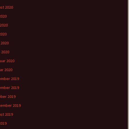
st 2020
 2020
 2020
2020
l 2020
 2020
uar 2020
ar 2020
ember 2019
ember 2019
ber 2019
tember 2019
st 2019
 2019