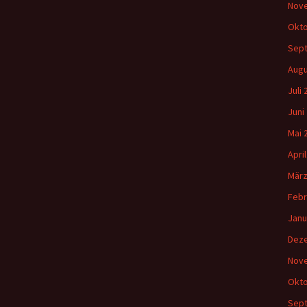
Nov
Okto
Sep
Augu
Juli
Juni
Mai 
Apri
März
Febr
Janu
Dez
Nov
Okto
Sep