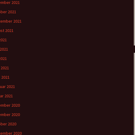
ember 2021
ber 2021
tember 2021
st 2021
 2021
 2021
2021
l 2021
 2021
uar 2021
ar 2021
ember 2020
ember 2020
ber 2020
tember 2020