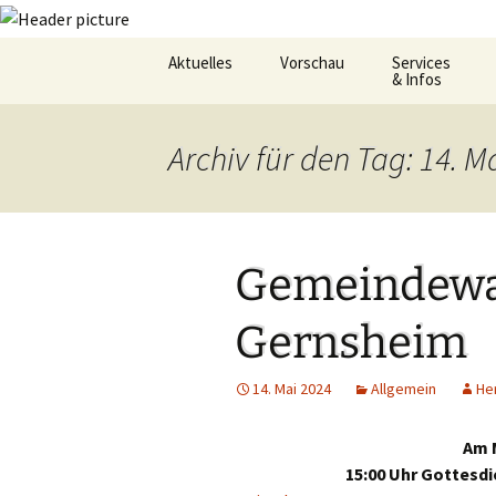
Zum
Aktuelles
Vorschau
Services
Inhalt
& Infos
springen
Oekum. Kirchentag 2021
Barrierefreihei
Archiv für den Tag: 14. M
Zukunftswerkstatt –
Gemeindeheft
Startseite
St.Hildegard
Flüchtlingshilf
Gemeindewal
Gottesdienstp
Gernsheim
Hygienekonze
für das Josefs
14. Mai 2024
Allgemein
He
L&K Pläne
Am M
Lesung & Evan
15:00 Uhr Gottesdi