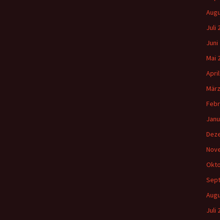
Augu
Juli
Juni
Mai 
Apri
März
Febr
Janu
Dez
Nov
Okto
Sep
Augu
Juli