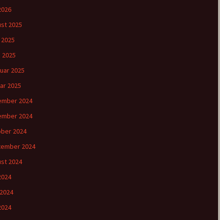
 2026
st 2025
l 2025
 2025
uar 2025
ar 2025
ember 2024
ember 2024
ber 2024
tember 2024
st 2024
 2024
 2024
2024