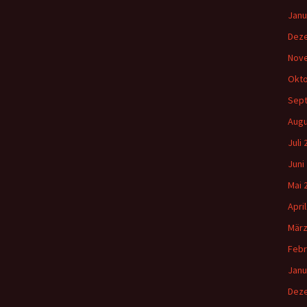
Janu
Dez
Nov
Okto
Sep
Augu
Juli
Juni
Mai 
Apri
März
Febr
Janu
Dez