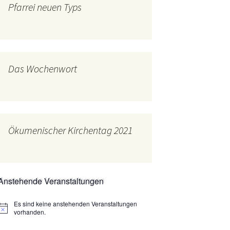
Pfarrei neuen Typs
mburg
Messdienerplan
 Gallus (ext. Link)
uffamilien
Das Wochenwort
ther-trifft-Franziskus
t. Link)
ser Wochenwort
Ökumenischer Kirchentag 2021
kunftswerkstatt –
Ergebnisse der
artseite
Arbeitsgruppen
(Zukunftswerkstatt)
Anstehende Veranstaltungen
Es sind keine anstehenden Veranstaltungen
Hinweis
vorhanden.