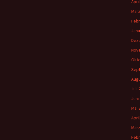
Apri
März
Febr
Janu
Dez
Nov
Okto
Sep
Augu
Juli
Juni
Mai 
Apri
März
Febr