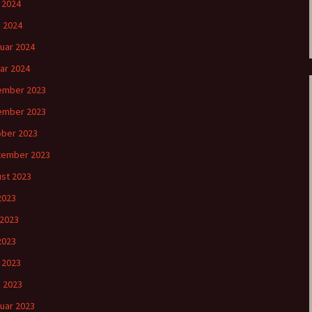
l 2024
 2024
uar 2024
ar 2024
ember 2023
ember 2023
ber 2023
tember 2023
st 2023
 2023
 2023
2023
l 2023
 2023
uar 2023