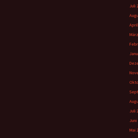
a
Juli
c
h
Augu
:
Apri
März
Febr
Janu
Dez
Nov
Okto
Sep
Augu
Juli
Juni
Mai 