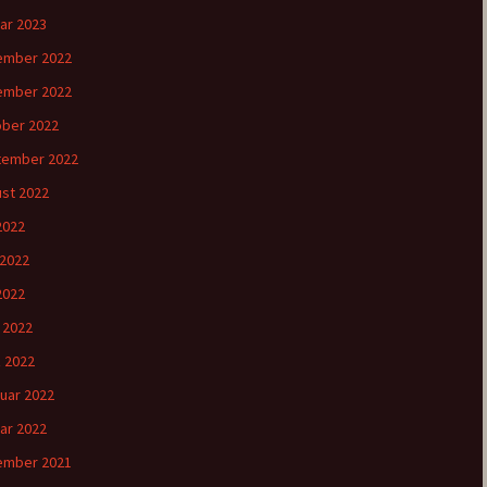
ar 2023
ember 2022
ember 2022
ber 2022
tember 2022
st 2022
 2022
 2022
2022
l 2022
 2022
uar 2022
ar 2022
ember 2021