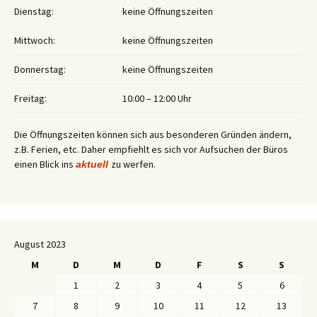
Dienstag:
keine Öffnungszeiten
Mittwoch:
keine Öffnungszeiten
Donnerstag:
keine Öffnungszeiten
Freitag:
10:00 – 12:00 Uhr
Die Öffnungszeiten können sich aus besonderen Gründen ändern,
z.B. Ferien, etc. Daher empfiehlt es sich vor Aufsuchen der Büros
einen Blick ins
zu werfen.
aktuell
August 2023
M
D
M
D
F
S
S
1
2
3
4
5
6
7
8
9
10
11
12
13