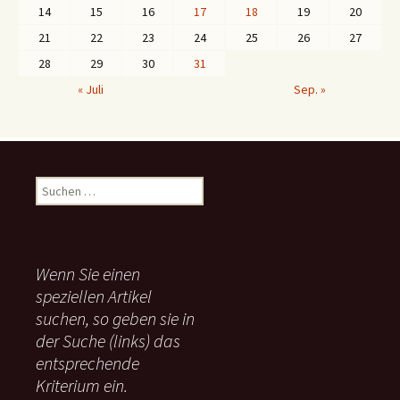
14
15
16
17
18
19
20
21
22
23
24
25
26
27
28
29
30
31
« Juli
Sep. »
S
u
c
h
e
Wenn Sie einen
n
speziellen Artikel
n
suchen, so geben sie in
a
c
der Suche (links) das
h
entsprechende
:
Kriterium ein.