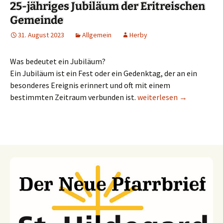
25-jähriges Jubiläum der Eritreischen
Gemeinde
31. August 2023
Allgemein
Herby
Was bedeutet ein Jubiläum?
Ein Jubiläum ist ein Fest oder ein Gedenktag, der an ein
besonderes Ereignis erinnert und oft mit einem
bestimmten Zeitraum verbunden ist.
25-jähriges Jubiläum der
weiterlesen
→