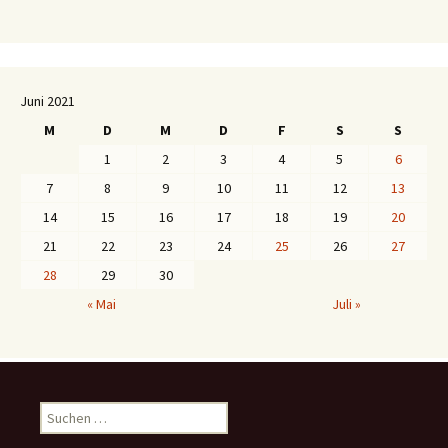
Juni 2021
M
D
M
D
F
S
S
1
2
3
4
5
6
7
8
9
10
11
12
13
14
15
16
17
18
19
20
21
22
23
24
25
26
27
28
29
30
« Mai
Juli »
S
u