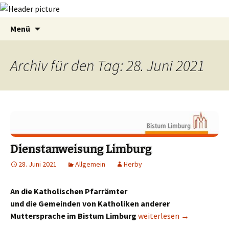
Zum
Suchen
Menü
Inhalt
nach:
springen
Archiv für den Tag: 28. Juni 2021
Dienstanweisung Limburg
28. Juni 2021
Allgemein
Herby
An die Katholischen Pfarrämter
und die Gemeinden von Katholiken anderer
Muttersprache im Bistum Limburg
Dienstanweisung Limbur
weiterlesen
→