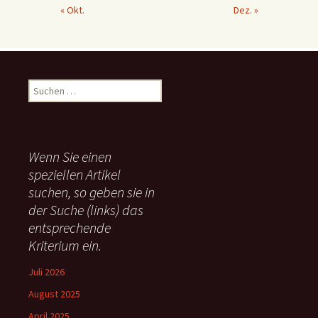
« Okt.
Dez. »
S
u
c
h
e
Wenn Sie einen
n
speziellen Artikel
n
suchen, so geben sie in
a
c
der Suche (links) das
h
entsprechende
:
Kriterium ein.
Juli 2026
August 2025
April 2025