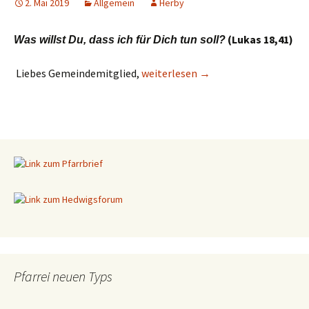
2. Mai 2019
Allgemein
Herby
(Lukas 18,41)
Was willst Du, dass ich für Dich tun soll?
Liebes Gemeindemitglied,
Fragebogen Aktion 2019
weiterlesen
→
Pfarrei neuen Typs