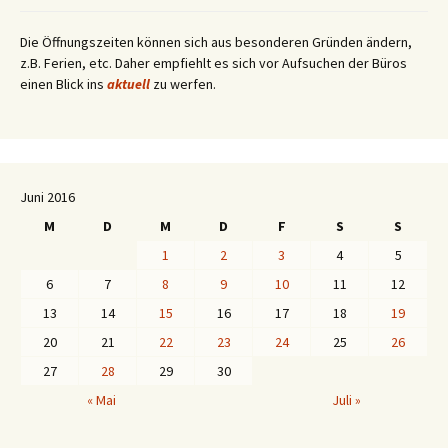
Die Öffnungszeiten können sich aus besonderen Gründen ändern,
z.B. Ferien, etc. Daher empfiehlt es sich vor Aufsuchen der Büros
einen Blick ins
aktuell
zu werfen.
Juni 2016
M
D
M
D
F
S
S
1
2
3
4
5
6
7
8
9
10
11
12
13
14
15
16
17
18
19
20
21
22
23
24
25
26
27
28
29
30
« Mai
Juli »