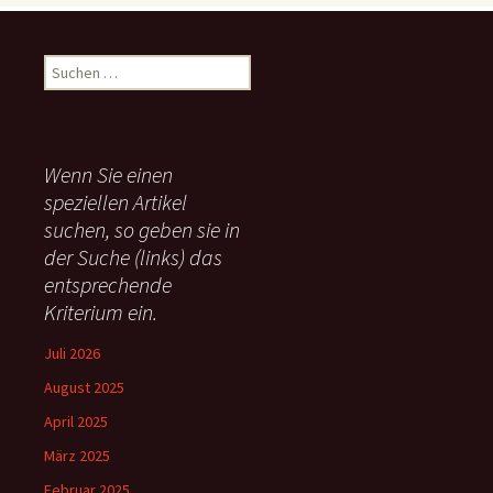
S
u
c
h
e
Wenn Sie einen
n
speziellen Artikel
n
suchen, so geben sie in
a
c
der Suche (links) das
h
entsprechende
:
Kriterium ein.
Juli 2026
August 2025
April 2025
März 2025
Februar 2025