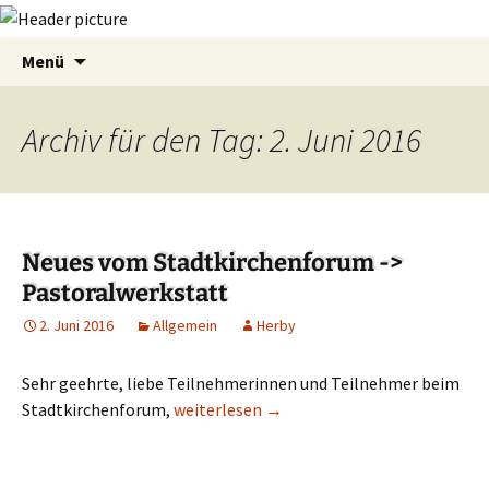
Zum
Suchen
Menü
Inhalt
nach:
springen
Archiv für den Tag: 2. Juni 2016
Neues vom Stadtkirchenforum ->
Pastoralwerkstatt
2. Juni 2016
Allgemein
Herby
Sehr geehrte, liebe Teilnehmerinnen und Teilnehmer beim
Stadtkirchenforum,
Neues vom Stadtkirchenforum -> Pastora
weiterlesen
→