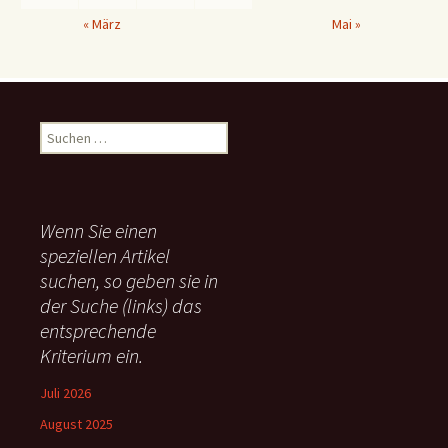
« März
Mai »
S
u
c
h
e
Wenn Sie einen
n
speziellen Artikel
n
suchen, so geben sie in
a
c
der Suche (links) das
h
entsprechende
:
Kriterium ein.
Juli 2026
August 2025