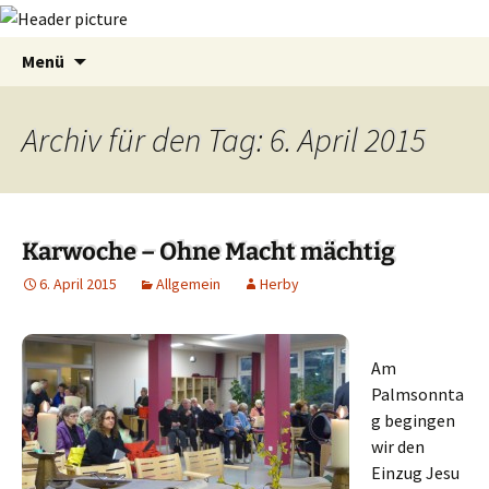
Zum
Suchen
Menü
Inhalt
nach:
springen
Archiv für den Tag: 6. April 2015
Karwoche – Ohne Macht mächtig
6. April 2015
Allgemein
Herby
Am
Palmsonnta
g begingen
wir den
Einzug Jesu