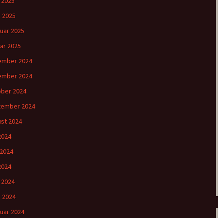
l 2025
 2025
uar 2025
ar 2025
ember 2024
ember 2024
ber 2024
tember 2024
st 2024
 2024
 2024
2024
l 2024
 2024
uar 2024