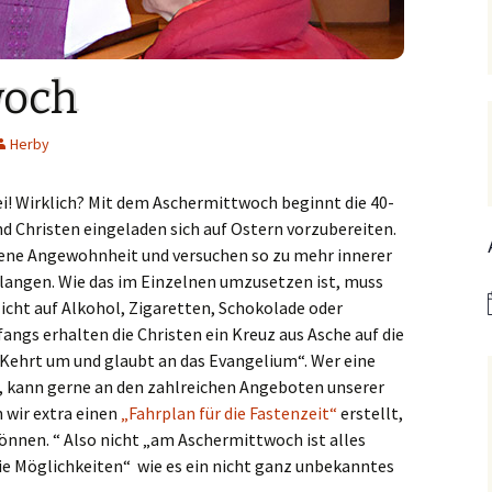
Hedwigsforum (ext. Link)
Trauung
Hilfenetz Nied-Griesheim
Li
Ministranten
n
Kath. Kirche Nied (ext.
KAB –
St.
Link)
Arbeitnehmerkirche
woch
Die Robusten
ntag 2021
Ta
Ev. Kirche Griesheim (ext.
Spielkreise /
Herby
Link)
Eltern-Kind-Gruppe
Seniorenarbeit
PGR – Wahl 2015
Lu
(ex
St. Gallus (ext. Link)
Tauffamilien
i! Wirklich? Mit dem Aschermittwoch beginnt die 40-
Bistum
ind Christen eingeladen sich auf Ostern vorzubereiten.
Un
Stadtkirche Frankfurt
Unser Wochenwort
dene Angewohnheit und versuchen so zu mehr innerer
(ext. Link)
 Notruf
Zu
langen. Wie das im Einzelnen umzusetzen ist, muss
St
rzicht auf Alkohol, Zigaretten, Schokolade oder
Haus am Dom (ext. Link)
orum
angs erhalten die Christen ein Kreuz aus Asche auf die
Kehrt um und glaubt an das Evangelium“. Wer eine
Dompfarrei St.
reibungen
Bartholomäus (ext. Link)
, kann gerne an den zahlreichen Angeboten unserer
wir extra einen
„Fahrplan für die Fastenzeit“
erstellt,
St. Josef Bornheim (ext.
önnen. “ Also nicht „am Aschermittwoch ist alles
Link)
die Möglichkeiten“ wie es ein nicht ganz unbekanntes
n und
Kirche Mariä Himmelfahrt