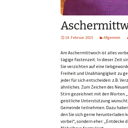
Links
Messdienerpla
Aschermitt
Oekum. Kirche
18. Februar 2015
Allgemein
PGR-Wahl 2019
Am Aschermittwoch ist alles vorbe
Prävention im 
tägige Fastenzeit. In dieser Zeit s
Limburg
Sie verzichten auf eine liebgewor
Seelsorglicher
Freiheit und Unabhängigkeit zu ge
jeder für sich entscheiden: z.B. Ve
Stadtkirchenf
ähnliches. Zum Zeichen des Neuanf
Stirn gezeichnet mit den Worten „
Stellenaussch
geistliche Unterstützung wünscht
Gemeinde teilnehmen. Dazu haben 
Terminplan
den Sie sich gerne herunterladen k
vorbei“, sondern eher: „Entdecke 
Unsere Kirche