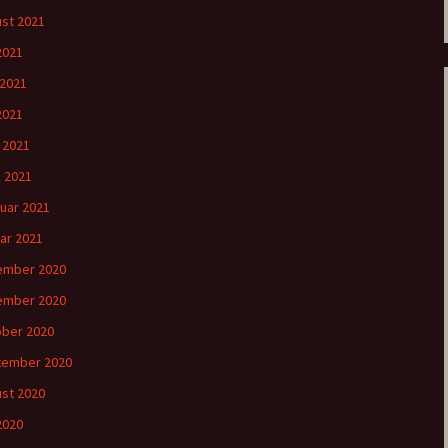
st 2021
 2021
 2021
2021
l 2021
 2021
uar 2021
ar 2021
ember 2020
ember 2020
ber 2020
tember 2020
st 2020
 2020