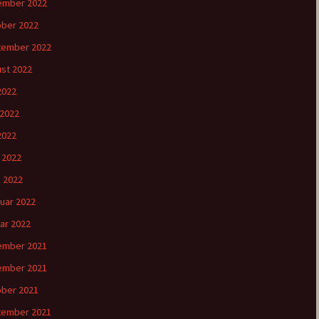
ember 2022
ber 2022
tember 2022
st 2022
 2022
 2022
2022
l 2022
 2022
uar 2022
ar 2022
ember 2021
ember 2021
ber 2021
tember 2021