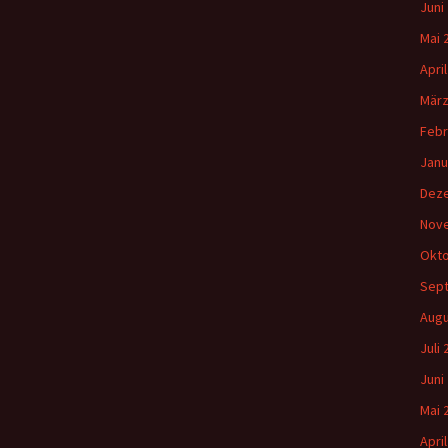
Juni
Mai 
Apri
März
Febr
Janu
Dez
Nov
Okto
Sep
Augu
Juli
Juni
Mai 
Apri