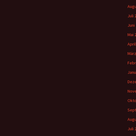
Augu
Juli
Juni
Mai 
Apri
März
Febr
Janu
Dez
Nov
Okto
Sep
Augu
Juli