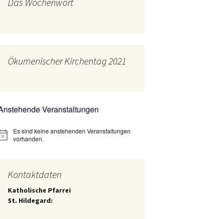
Das Wochenwort
mburg
Messdienerplan
 Gallus (ext. Link)
uffamilien
Ökumenischer Kirchentag 2021
ther-trifft-Franziskus
t. Link)
ser Wochenwort
Anstehende Veranstaltungen
kunftswerkstatt –
Ergebnisse der
artseite
Es sind keine anstehenden Veranstaltungen
Arbeitsgruppen
Hinweis
(Zukunftswerkstatt)
vorhanden.
Kontaktdaten
Katholische Pfarrei
St. Hildegard: