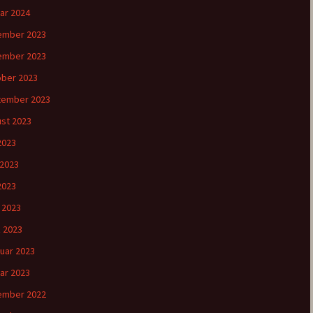
ar 2024
ember 2023
ember 2023
ber 2023
tember 2023
st 2023
 2023
 2023
2023
l 2023
 2023
uar 2023
ar 2023
ember 2022