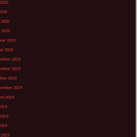
 2020
2020
l 2020
 2020
uar 2020
ar 2020
ember 2019
ember 2019
ber 2019
tember 2019
st 2019
 2019
 2019
2019
l 2019