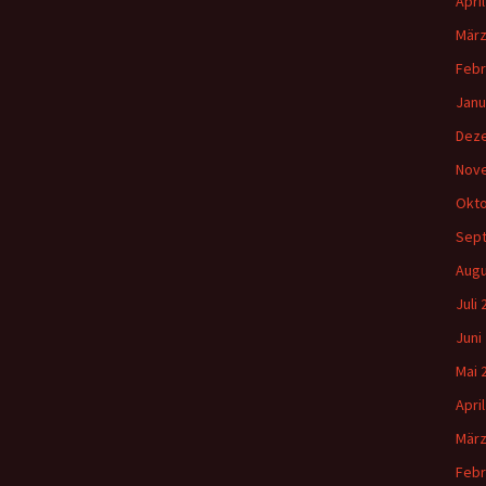
Apri
März
Febr
Janu
Dez
Nov
Okto
Sep
Augu
Juli
Juni
Mai 
Apri
März
Febr