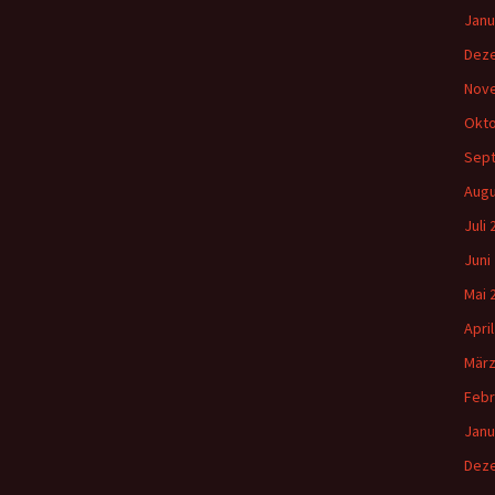
Janu
Dez
Nov
Okto
Sep
Augu
Juli
Juni
Mai 
Apri
März
Febr
Janu
Dez