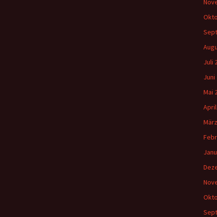
Nov
Okto
Sep
Augu
Juli
Juni
Mai 
Apri
März
Febr
Janu
Dez
Nov
Okto
Sep