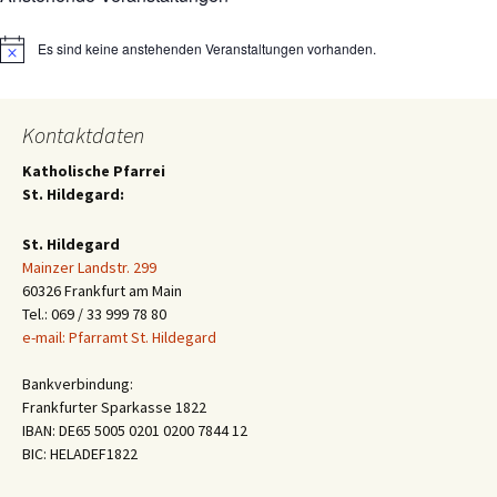
Es sind keine anstehenden Veranstaltungen vorhanden.
Hinweis
Kontaktdaten
Katholische Pfarrei
St. Hildegard:
St. Hildegard
Mainzer Landstr. 299
60326 Frankfurt am Main
Tel.: 069 / 33 999 78 80
e-mail: Pfarramt St. Hildegard
Bankverbindung:
Frankfurter Sparkasse 1822
IBAN: DE65 5005 0201 0200 7844 12
BIC: HELADEF1822