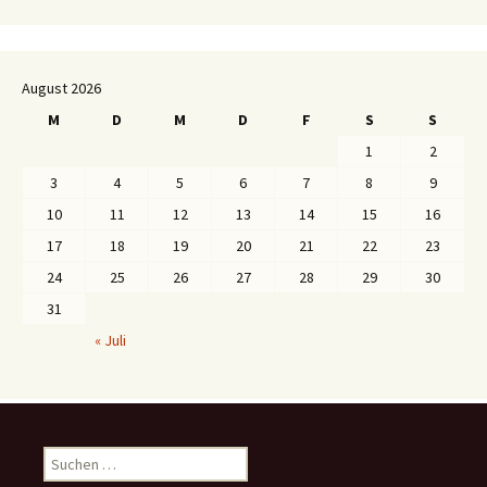
August 2026
M
D
M
D
F
S
S
1
2
3
4
5
6
7
8
9
10
11
12
13
14
15
16
17
18
19
20
21
22
23
24
25
26
27
28
29
30
31
« Juli
S
u