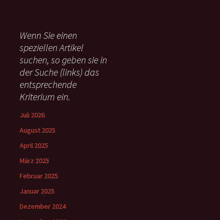
c
h
e
Wenn Sie einen
n
speziellen Artikel
n
suchen, so geben sie in
a
c
der Suche (links) das
h
entsprechende
:
Kriterium ein.
Juli 2026
August 2025
April 2025
März 2025
Februar 2025
Januar 2025
Dezember 2024