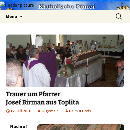
Zum
Suchen
Menü
Inhalt
nach:
springen
Trauer um Pfarrer
Josef Birman aus Toplita
12. Juli 2016
Allgemein
Helmut Preis
Nachruf