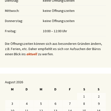
Dienstag:
keine Öffnungszeiten
Mittwoch:
keine Öffnungszeiten
Donnerstag:
keine Öffnungszeiten
Freitag:
10:00 – 12:00 Uhr
Die Öffnungszeiten können sich aus besonderen Gründen ändern,
z.B. Ferien, etc. Daher empfiehlt es sich vor Aufsuchen der Büros
einen Blick ins
aktuell
zu werfen.
August 2026
M
D
M
D
F
S
S
1
2
3
4
5
6
7
8
9
10
11
12
13
14
15
16