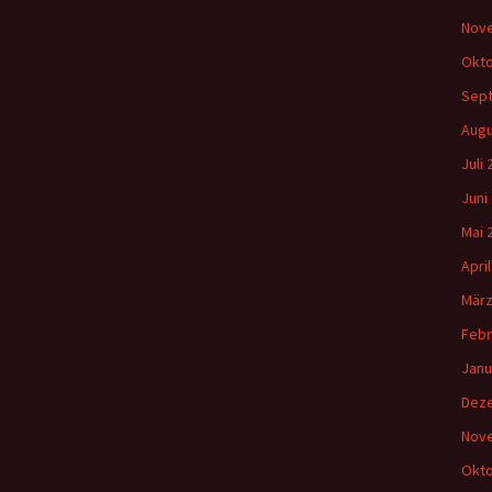
Nov
Okto
Sep
Augu
Juli
Juni
Mai 
Apri
März
Febr
Janu
Dez
Nov
Okto