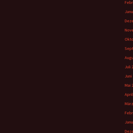
Febr
Janu
Dez
Nov
Okto
Sep
Augu
Juli
Juni
Mai 
Apri
März
Febr
Janu
Dez