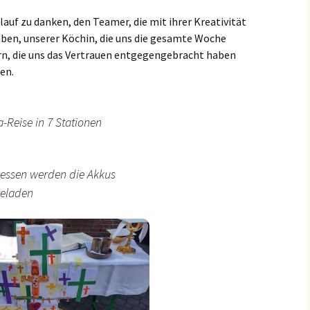
er
Bistum Limburg (ext.
Link)
rlauf zu danken, den Teamer, die mit ihrer Kreativität
Kirche St. Hedwig
haben, unserer Köchin, die uns die gesamte Woche
Caritas Frankfurt (ext.
Link)
Das Pfarrhaus
ern, die uns das Vertrauen entgegengebracht haben
en.
Förderverein Caritas (ext.
Unser Josefshaus
Link)
Haus im Haus
-Reise in 7 Stationen
Kirchenzeitung Limburg
(St.Hedwig)
tatt –
(ext. Link)
Kirchenfenster in Mariä
Jugendkirche Jona (ext.
Himmelfahrt
essen werden die Akkus
Link)
geladen
Aus dem Archiv
Stadtsynodalrat
Wir sind Kirche (ext. Link)
Vereinsring Griesheim
(ext. Link)