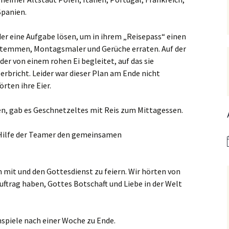
Hedwigsforum (ext. Link)
Trauung
Hilfenetz Nied-Griesheim
Li
Spanien.
Ministranten
n
Kath. Kirche Nied (ext.
KAB –
St.
er eine Aufgabe lösen, um in ihrem „Reisepass“ einen
Link)
Arbeitnehmerkirche
Die Robusten
temmen, Montagsmaler und Gerüche erraten. Auf der
ntag 2021
Ta
er von einem rohen Ei begleitet, auf das sie
Ev. Kirche Griesheim (ext.
Spielkreise /
Link)
Eltern-Kind-Gruppe
Seniorenarbeit
erbricht. Leider war dieser Plan am Ende nicht
PGR – Wahl 2015
Lu
(ex
rten ihre Eier.
St. Gallus (ext. Link)
Tauffamilien
Bistum
Un
, gab es Geschnetzeltes mit Reis zum Mittagessen.
Stadtkirche Frankfurt
Unser Wochenwort
(ext. Link)
 Notruf
Zu
 Hilfe der Teamer den gemeinsamen
St
Haus am Dom (ext. Link)
orum
Dompfarrei St.
 mit und den Gottesdienst zu feiern. Wir hörten von
reibungen
Bartholomäus (ext. Link)
Auftrag haben, Gottes Botschaft und Liebe in der Welt
St. Josef Bornheim (ext.
Link)
nspiele nach einer Woche zu Ende.
n und
Kirche Mariä Himmelfahrt