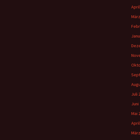
:
Apri
März
Febr
Janu
Dez
Nov
Okto
Sep
Augu
Juli
Juni
Mai 
Apri
März