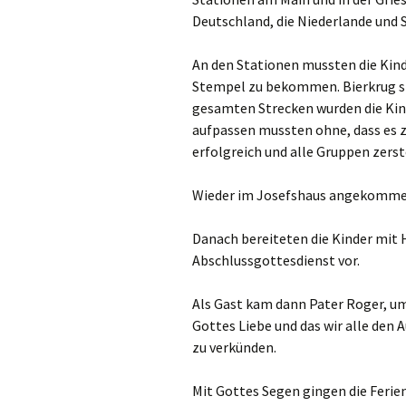
Links
Deutschland, die Niederlande und 
Messdienerpla
An den Stationen mussten die Kind
Stempel zu bekommen. Bierkrug s
Oekum. Kirche
gesamten Strecken wurden die Kind
aufpassen mussten ohne, dass es z
PGR-Wahl 2019
erfolgreich und alle Gruppen zerstö
Prävention im 
Limburg
Wieder im Josefshaus angekommen
Seelsorglicher
Danach bereiteten die Kinder mit
Abschlussgottesdienst vor.
Stadtkirchenf
Als Gast kam dann Pater Roger, um
Stellenaussch
Gottes Liebe und das wir alle den 
zu verkünden.
Terminplan
Mit Gottes Segen gingen die Ferie
Unsere Kirche