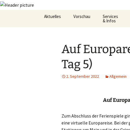
Zum
Aktuelles
Vorschau
Services
Inhalt
& Infos
springen
Oekum. Kirchentag 2021
Barrierefreihei
Auf Europare
Zukunftswerkstatt –
Gemeindeheft
Startseite
St.Hildegard
Tag 5)
Flüchtlingshilf
2. September 2022
Allgemein
Gottesdienstp
Hygienekonze
für das Josefs
Auf Europa
L&K Pläne
Zum Abschluss der Ferienspiele gin
Lesung & Evan
eine virtuelle Europareise. Bei d
Stationen am Main und in der Gries