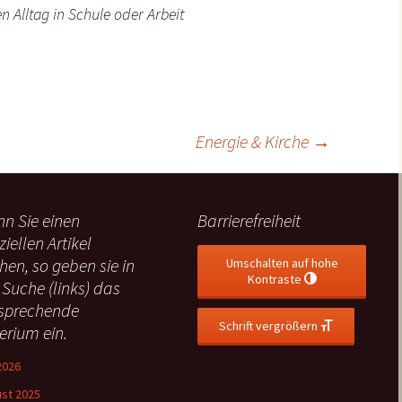
n Alltag in Schule oder Arbeit
Energie & Kirche
→
n Sie einen
Barrierefreiheit
ziellen Artikel
hen, so geben sie in
Umschalten auf hohe
Kontraste
 Suche (links) das
sprechende
Schrift vergrößern
terium ein.
 2026
st 2025