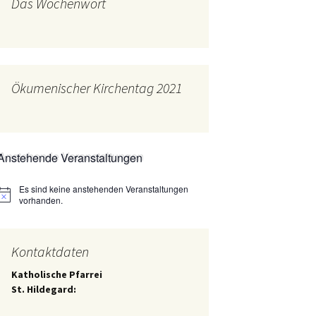
Das Wochenwort
mburg
Messdienerplan
 Gallus (ext. Link)
uffamilien
Ökumenischer Kirchentag 2021
ther-trifft-Franziskus
t. Link)
ser Wochenwort
Anstehende Veranstaltungen
kunftswerkstatt –
Ergebnisse der
artseite
Es sind keine anstehenden Veranstaltungen
Arbeitsgruppen
Hinweis
(Zukunftswerkstatt)
vorhanden.
Kontaktdaten
Katholische Pfarrei
St. Hildegard: