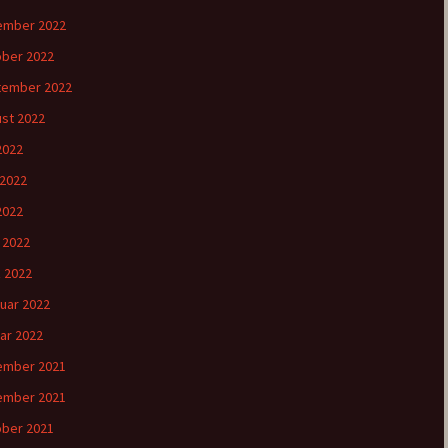
ember 2022
ber 2022
tember 2022
st 2022
 2022
 2022
2022
l 2022
 2022
uar 2022
ar 2022
ember 2021
ember 2021
ber 2021