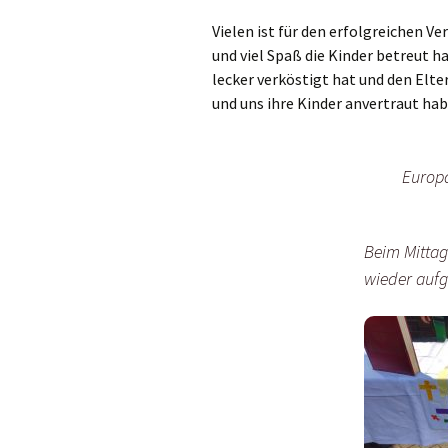
Gemeindehäus
Vielen ist für den erfolgreichen Ve
Vermietungen
und viel Spaß die Kinder betreut 
lecker verköstigt hat und den Elt
Vorschau
und uns ihre Kinder anvertraut hab
Wochenblatt
Europa
Zukunftswerks
Startseite
Beim Mittag
wieder auf