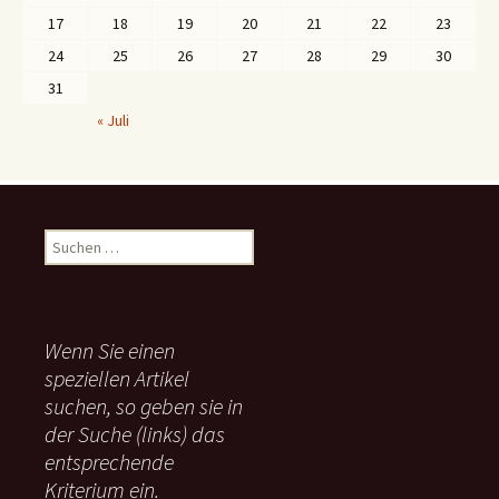
17
18
19
20
21
22
23
24
25
26
27
28
29
30
31
« Juli
S
u
c
h
e
Wenn Sie einen
n
speziellen Artikel
n
suchen, so geben sie in
a
c
der Suche (links) das
h
entsprechende
:
Kriterium ein.