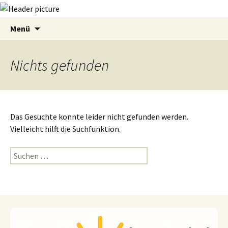
Zum
Suchen
Menü
Inhalt
nach:
springen
Nichts gefunden
Das Gesuchte konnte leider nicht gefunden werden.
Vielleicht hilft die Suchfunktion.
Suchen
nach: