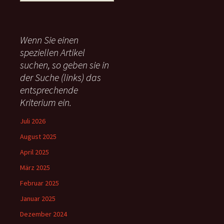
u
c
h
e
Wenn Sie einen
n
speziellen Artikel
n
suchen, so geben sie in
a
c
der Suche (links) das
h
entsprechende
:
Kriterium ein.
Juli 2026
August 2025
April 2025
März 2025
Februar 2025
Januar 2025
Dezember 2024