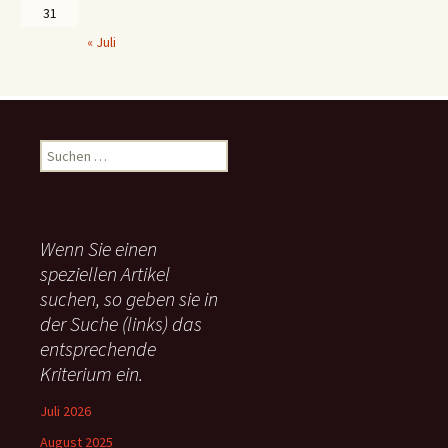
31
« Juli
S
u
c
h
e
Wenn Sie einen
n
speziellen Artikel
n
suchen, so geben sie in
a
c
der Suche (links) das
h
entsprechende
:
Kriterium ein.
Juli 2026
August 2025