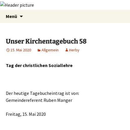
Zum
Suchen
Menü
Inhalt
nach:
springen
Unser Kirchentagebuch 58
15. Mai 2020
Allgemein
Herby
Tag der christlichen Soziallehre
Der heutige Tagebucheintrag ist von:
Gemeindereferent Ruben Manger
Freitag, 15. Mai 2020