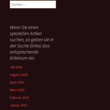
S
u
c
h
e
Wenn Sie einen
n
speziellen Artikel
n
suchen, so geben sie in
a
c
der Suche (links) das
h
entsprechende
:
Kriterium ein.
Juli 2026
August 2025
April 2025
März 2025
Februar 2025
Januar 2025