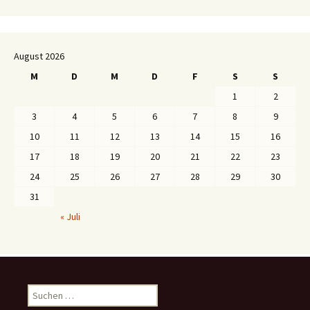
August 2026
M
D
M
D
F
S
S
1
2
3
4
5
6
7
8
9
10
11
12
13
14
15
16
17
18
19
20
21
22
23
24
25
26
27
28
29
30
31
« Juli
S
u