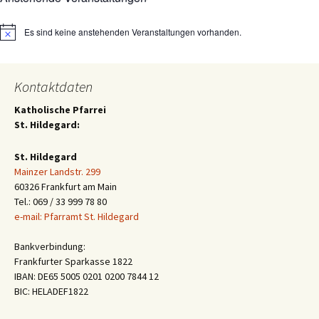
Es sind keine anstehenden Veranstaltungen vorhanden.
Hinweis
Kontaktdaten
Katholische Pfarrei
St. Hildegard:
St. Hildegard
Mainzer Landstr. 299
60326 Frankfurt am Main
Tel.: 069 / 33 999 78 80
e-mail: Pfarramt St. Hildegard
Bankverbindung:
Frankfurter Sparkasse 1822
IBAN: DE65 5005 0201 0200 7844 12
BIC: HELADEF1822