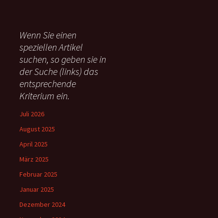
c
h
e
Wenn Sie einen
n
speziellen Artikel
n
suchen, so geben sie in
a
c
der Suche (links) das
h
entsprechende
:
Kriterium ein.
Juli 2026
August 2025
April 2025
März 2025
Februar 2025
Januar 2025
Dezember 2024