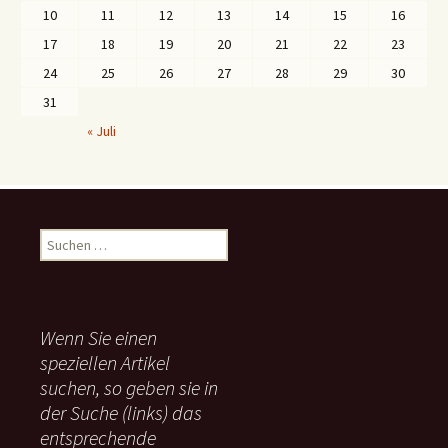
10
11
12
13
14
15
16
17
18
19
20
21
22
23
24
25
26
27
28
29
30
31
« Juli
S
u
c
h
e
Wenn Sie einen
n
speziellen Artikel
n
suchen, so geben sie in
a
c
der Suche (links) das
h
entsprechende