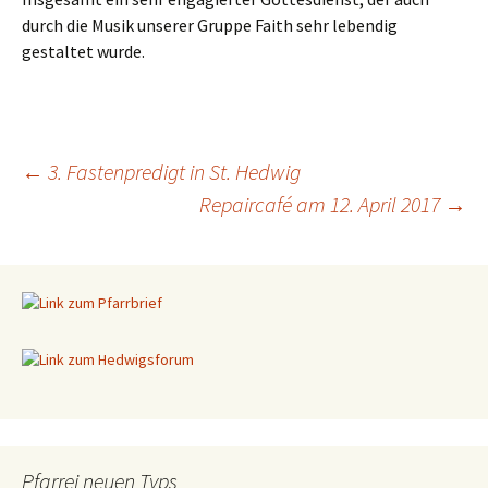
durch die Musik unserer Gruppe Faith sehr lebendig
gestaltet wurde.
←
3. Fastenpredigt in St. Hedwig
Repaircafé am 12. April 2017
→
Beitragsnavigation
Pfarrei neuen Typs