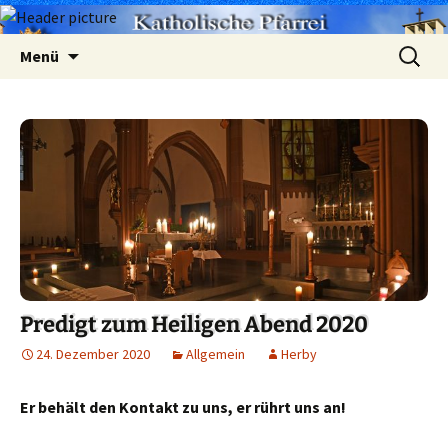
Zum
Suchen
Menü
Inhalt
nach:
springen
Predigt zum Heiligen Abend 2020
24. Dezember 2020
Allgemein
Herby
Er behält den Kontakt zu uns, er rührt uns an!