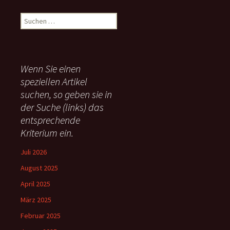
S
u
c
h
e
Wenn Sie einen
n
speziellen Artikel
n
suchen, so geben sie in
a
c
der Suche (links) das
h
entsprechende
:
Kriterium ein.
Juli 2026
August 2025
April 2025
März 2025
Februar 2025