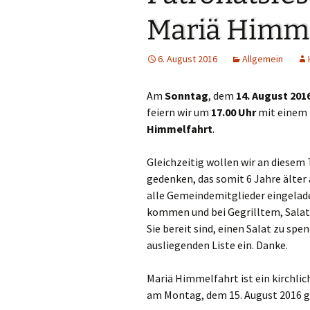
Links
Mariä Himme
Messdienerpla
6. August 2016
Allgemein
Oekum. Kirche
Am
Sonntag
, dem
14. August 201
PGR-Wahl 2019
feiern wir um
17.00 Uhr
mit einem 
Himmelfahrt
.
Prävention im 
Limburg
Gleichzeitig wollen wir an diesem
Seelsorglicher
gedenken, das somit 6 Jahre älter a
alle Gemeindemitglieder eingelad
Stadtkirchenf
kommen und bei Gegrilltem, Salat
Sie bereit sind, einen Salat zu spen
Stellenaussch
ausliegenden Liste ein. Danke.
Terminplan
Mariä Himmelfahrt ist ein kirchli
am Montag, dem 15. August 2016 g
Unsere Kirche