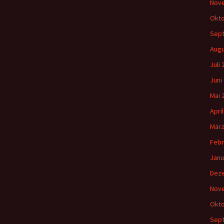
Nov
Okto
Sep
Augu
Juli
Juni
Mai 
Apri
März
Febr
Janu
Dez
Nov
Okto
Sep