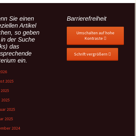
nn Sie einen
Barrierefreiheit
ziellen Artikel
chen, so geben
Umschalten auf hohe
Kontraste
 in der Suche
nks) das
tsprechende
Schrift vergrößern
terium ein.
 2026
st 2025
l 2025
 2025
uar 2025
ar 2025
ember 2024