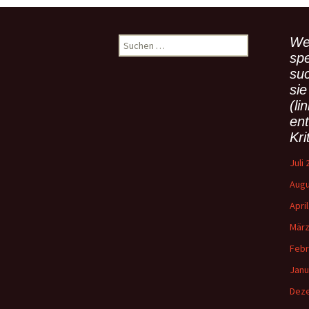
We
S
u
spe
c
su
h
sie
e
(li
n
en
n
Kri
a
c
Juli
h
Augu
:
Apri
März
Febr
Janu
Dez