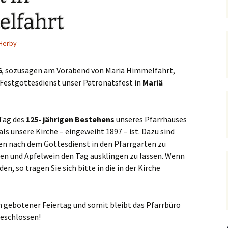
Hedwigsforum (ext. Link)
Trauung
Hilfenetz Nied-Griesheim
Li
lfahrt
Ministranten
n
Kath. Kirche Nied (ext.
KAB –
St.
Link)
Arbeitnehmerkirche
Herby
Die Robusten
ntag 2021
Ta
Ev. Kirche Griesheim (ext.
Spielkreise /
Link)
Eltern-Kind-Gruppe
Seniorenarbeit
6
, sozusagen am Vorabend von Mariä Himmelfahrt,
PGR – Wahl 2015
Lu
Festgottesdienst unser Patronatsfest in
Mariä
(ex
St. Gallus (ext. Link)
Tauffamilien
Bistum
Un
Stadtkirche Frankfurt
Unser Wochenwort
 Tag des
125- jährigen Bestehens
unseres Pfarrhauses
(ext. Link)
 Notruf
Zu
ls unsere Kirche – eingeweiht 1897 – ist. Dazu sind
St
en nach dem Gottesdienst in den Pfarrgarten zu
Haus am Dom (ext. Link)
orum
en und Apfelwein den Tag ausklingen zu lassen. Wenn
Dompfarrei St.
den, so tragen Sie sich bitte in die in der Kirche
reibungen
Bartholomäus (ext. Link)
St. Josef Bornheim (ext.
ch gebotener Feiertag und somit bleibt das Pfarrbüro
Link)
eschlossen!
n und
Kirche Mariä Himmelfahrt