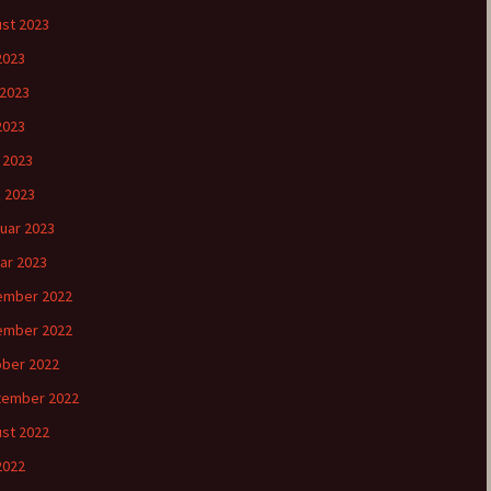
st 2023
 2023
 2023
2023
l 2023
 2023
uar 2023
ar 2023
ember 2022
ember 2022
ber 2022
tember 2022
st 2022
 2022