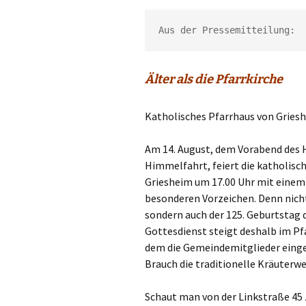
Gemeindehäus
Aus der Pressemitteilung:
Vermietungen
Vorschau
Älter als die Pfarrkirche
Wochenblatt
Katholisches Pfarrhaus von Gries
Zukunftswerks
Startseite
Am 14. August, dem Vorabend des 
Himmelfahrt, feiert die katholis
Griesheim um 17.00 Uhr mit einem
besonderen Vorzeichen. Denn nicht
sondern auch der 125. Geburtstag
Gottesdienst steigt deshalb im Pfa
dem die Gemeindemitglieder eingel
Brauch die traditionelle Kräuterwe
Schaut man von der Linkstraße 45