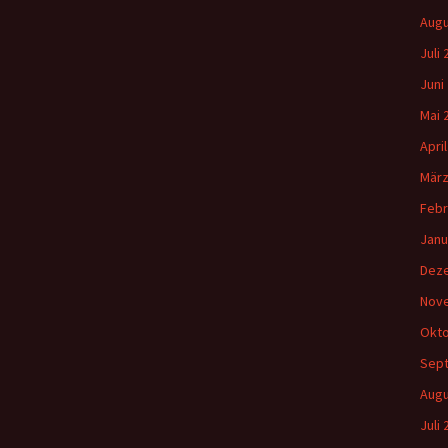
Augu
Juli
Juni
Mai 
Apri
März
Febr
Janu
Dez
Nov
Okto
Sep
Augu
Juli