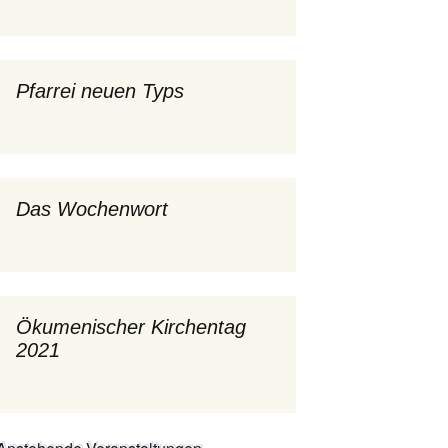
mburg
Messdienerplan
 Gallus (ext. Link)
Pfarrei neuen Typs
uffamilien
ther-trifft-Franziskus
t. Link)
Das Wochenwort
ser Wochenwort
kunftswerkstatt –
Ergebnisse der
artseite
Arbeitsgruppen
(Zukunftswerkstatt)
Ökumenischer Kirchentag
2021