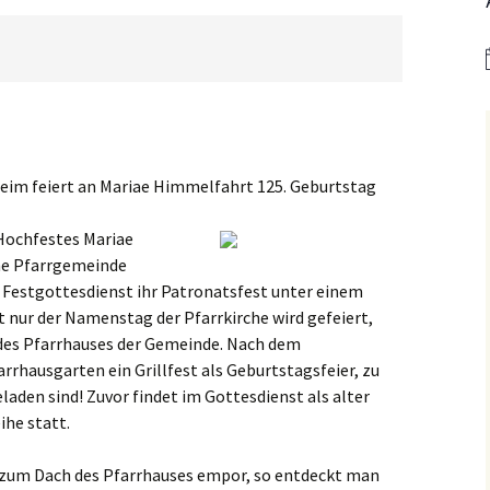
er
Bistum Limburg (ext.
Link)
Kirche St. Hedwig
Caritas Frankfurt (ext.
Link)
Das Pfarrhaus
Förderverein Caritas (ext.
Unser Josefshaus
Link)
Haus im Haus
heim feiert an Mariae Himmelfahrt 125. Geburtstag
Kirchenzeitung Limburg
(St.Hedwig)
tatt –
(ext. Link)
Hochfestes Mariae
Kirchenfenster in Mariä
Jugendkirche Jona (ext.
Himmelfahrt
che Pfarrgemeinde
Link)
 Festgottesdienst ihr Patronatsfest unter einem
Aus dem Archiv
 nur der Namenstag der Pfarrkirche wird gefeiert,
Stadtsynodalrat
 des Pfarrhauses der Gemeinde. Nach dem
rrhausgarten ein Grillfest als Geburtstagsfeier, zu
Wir sind Kirche (ext. Link)
aden sind! Zuvor findet im Gottesdienst als alter
ihe statt.
Vereinsring Griesheim
(ext. Link)
 zum Dach des Pfarrhauses empor, so entdeckt man