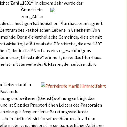
ichte Zahl „1891“.
In diesem Jahr wurde der
Grundstein
zum „Alten
äude des heutigen katholischen Pfarrhauses integriert
e Zentrum des katholischen Lebens in Griesheim. Von
emeinde. Denn die katholische Gemeinde, die sich mit
wickelte, ist älter als die Pfarrkirche, die erst 1897
err“, der in das Pfarrhaus einzog, war übrigens
aßenname „Linkstraße“ erinnert, in der das Pfarrhaus
er ist mittlerweile der 8. Pfarrer, der seitdem dort
beiteten darüber
 Pastorale
nung und weiteren (Dienst)wohnungen birgt das
und ist Sitz des Priesterlichen Leiters des Pastoralen
h eine gut frequentierte Beratungsstelle des
sheim befindet sich in seinen Räumen. In all den
elle in den verschiedensten seelsorgerlichen Anliegen